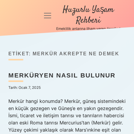
Huzurlu Yaşam
menüyü
Rehberi
aç
Emeklilik anlarına ilham veren öneriler!
Anasayfa
Gizlilik
Politikası
ETIKET:
MERKÜR AKREPTE NE DEMEK
Yasal Uyarı
MERKÜRYEN NASIL BULUNUR
Hakkımızda
Tarih: Ocak 7, 2025
Merkür hangi konumda? Merkür, güneş sistemindeki
en küçük gezegen ve Güneş’e en yakın gezegendir.
İsmi, ticaret ve iletişim tanrısı ve tanrıların habercisi
olan eski Roma tanrısı Mercurius’tan (Merkür) gelir.
Yüzey çekimi yaklaşık olarak Mars’ınkine eşit olan