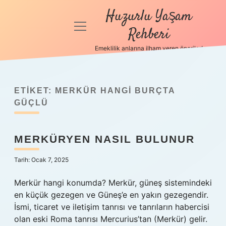
Huzurlu Yaşam
menüyü
Rehberi
aç
Emeklilik anlarına ilham veren öneriler!
Anasayfa
Gizlilik
Politikası
ETIKET:
MERKÜR HANGI BURÇTA
GÜÇLÜ
Yasal Uyarı
MERKÜRYEN NASIL BULUNUR
Hakkımızda
Tarih: Ocak 7, 2025
Merkür hangi konumda? Merkür, güneş sistemindeki
en küçük gezegen ve Güneş’e en yakın gezegendir.
İsmi, ticaret ve iletişim tanrısı ve tanrıların habercisi
olan eski Roma tanrısı Mercurius’tan (Merkür) gelir.