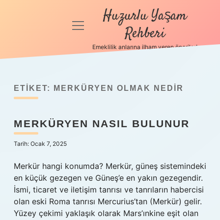
Huzurlu Yaşam
menüyü
Rehberi
aç
Emeklilik anlarına ilham veren öneriler!
Anasayfa
Gizlilik
Politikası
ETIKET:
MERKÜRYEN OLMAK NEDIR
Yasal Uyarı
MERKÜRYEN NASIL BULUNUR
Hakkımızda
Tarih: Ocak 7, 2025
Merkür hangi konumda? Merkür, güneş sistemindeki
en küçük gezegen ve Güneş’e en yakın gezegendir.
İsmi, ticaret ve iletişim tanrısı ve tanrıların habercisi
olan eski Roma tanrısı Mercurius’tan (Merkür) gelir.
Yüzey çekimi yaklaşık olarak Mars’ınkine eşit olan