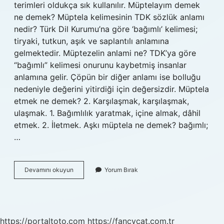
terimleri oldukça sık kullanılır. Müptelayım demek
ne demek? Müptela kelimesinin TDK sözlük anlamı
nedir? Türk Dil Kurumu’na göre ‘bağımlı’ kelimesi;
tiryaki, tutkun, aşık ve saplantılı anlamına
gelmektedir. Müptezelin anlami ne? TDK’ya göre
“bağımlı” kelimesi onurunu kaybetmiş insanlar
anlamına gelir. Çöpün bir diğer anlamı ise bolluğu
nedeniyle değerini yitirdiği için değersizdir. Müptela
etmek ne demek? 2. Karşılaşmak, karşılaşmak,
ulaşmak. 1. Bağımlılık yaratmak, içine almak, dâhil
etmek. 2. İletmek. Aşkı müptela ne demek? bağımlı;
…
Ben
Devamını okuyun
Yorum Bırak
Sana
Müptelayım
Ne
Demek
https://portaltoto.com
https://fancycat.com.tr