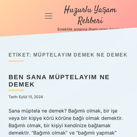
Huzurlu Yaşam
menüyü
Rehberi
aç
Emeklilik anlarına ilham veren öneriler!
Anasayfa
Gizlilik
Politikası
ETIKET:
MÜPTELAYIM DEMEK NE DEMEK
Yasal Uyarı
BEN SANA MÜPTELAYIM NE
DEMEK
Hakkımızda
Tarih: Eylül 15, 2024
Sana müptela ne demek? Bağımlı olmak, bir işe
veya bir kişiye körü körüne bağlı olmak demektir.
Bağımlı olmak, bir kişiyi kendinize bağlamak
demektir. “Bağımlı olmak” ve “bağımlı yapmak”