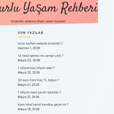
urlu Yaşam Rehberi
Emeklilik anlarına ilham veren öneriler!
SIDEBAR
https://betci.co/
SON YAZILAR
vdcasino
ilbet.casino
ilbet giriş y
Izhar harfleri nelerdir örnekleri ?
Haziran 1, 2026
14 nesil işlemci ne zaman çıktı ?
Mayıs 23, 2026
1 milyon kaç trilyon eder ?
Mayıs 22, 2026
20 euro Cent Kaç TL Ediyor ?
Mayıs 21, 2026
1 milyon nasıl yazılır rakamla ?
Mayıs 21, 2026
Kanlı ishal kendi kendine geçer mi ?
Mayıs 18, 2026