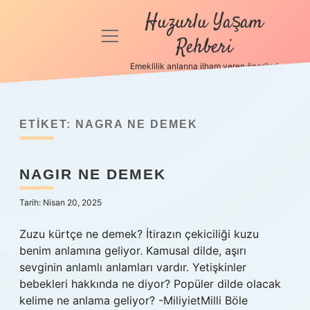
Huzurlu Yaşam
menüyü
Rehberi
aç
Emeklilik anlarına ilham veren öneriler!
Anasayfa
Gizlilik
Politikası
ETIKET:
NAGRA NE DEMEK
Yasal Uyarı
NAGIR NE DEMEK
Hakkımızda
Tarih: Nisan 20, 2025
Zuzu kürtçe ne demek? İtirazın çekiciliği kuzu
benim anlamına geliyor. Kamusal dilde, aşırı
sevginin anlamlı anlamları vardır. Yetişkinler
bebekleri hakkında ne diyor? Popüler dilde olacak
kelime ne anlama geliyor? -MiliyietMilli Böle