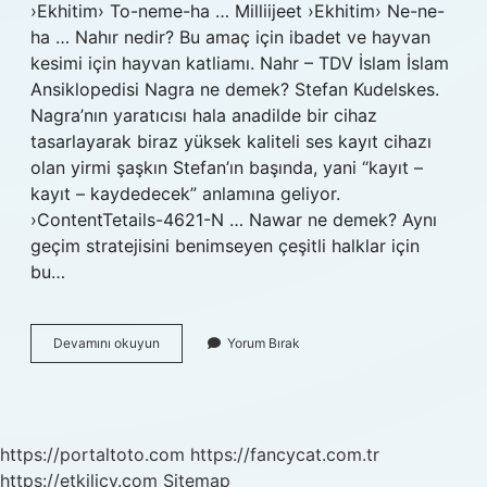
›Ekhitim› To-neme-ha … Milliijeet ›Ekhitim› Ne-ne-
ha … Nahır nedir? Bu amaç için ibadet ve hayvan
kesimi için hayvan katliamı. Nahr – TDV İslam İslam
Ansiklopedisi Nagra ne demek? Stefan Kudelskes.
Nagra’nın yaratıcısı hala anadilde bir cihaz
tasarlayarak biraz yüksek kaliteli ses kayıt cihazı
olan yirmi şaşkın Stefan’ın başında, yani “kayıt –
kayıt – kaydedecek” anlamına geliyor.
›ContentTetails-4621-N … Nawar ne demek? Aynı
geçim stratejisini benimseyen çeşitli halklar için
bu…
Nagır
Devamını okuyun
Yorum Bırak
Ne
Demek
https://portaltoto.com
https://fancycat.com.tr
https://etkilicv.com
Sitemap