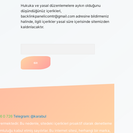
Hukuka ve yasal düzenlemelere aykırı olduğunu
düşündüğünüz içerikleri,
backlinkpanelicomtr@gmail.com
adresine bildirmeniz
halinde, ilgili içerikler yasal süre içerisinde sitemizden
kaldırılacaktır.
Arama
6 0 726
Telegram: @karabul
ermektedir. Bu nedenle, sitedeki içerikleri proaktif olarak denetleme
uğu kabul etmiş sayılırlar. Bu internet sitesi, herhangi bir marka,