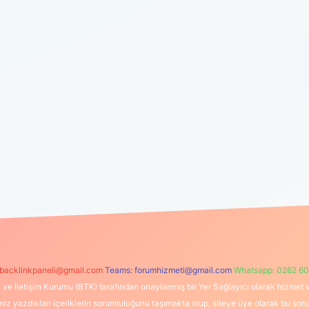
backlinkpaneli@gmail.com
Teams:
forumhizmeti@gmail.com
Whatsapp: 0262 60
i ve İletişim Kurumu (BTK) tarafından onaylanmış bir Yer Sağlayıcı olarak hizmet v
azdıkları içeriklerin sorumluluğunu taşımakta olup, siteye üye olarak bu sorumlul