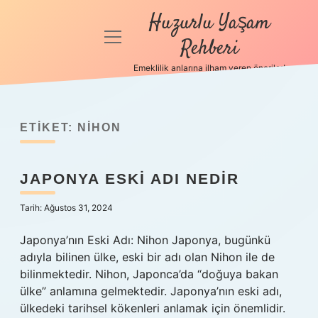
Huzurlu Yaşam
menüyü
Rehberi
aç
Emeklilik anlarına ilham veren öneriler!
Anasayfa
Gizlilik
Politikası
ETIKET:
NIHON
Yasal Uyarı
JAPONYA ESKI ADI NEDIR
Hakkımızda
Tarih: Ağustos 31, 2024
Japonya’nın Eski Adı: Nihon Japonya, bugünkü
adıyla bilinen ülke, eski bir adı olan Nihon ile de
bilinmektedir. Nihon, Japonca’da “doğuya bakan
ülke” anlamına gelmektedir. Japonya’nın eski adı,
ülkedeki tarihsel kökenleri anlamak için önemlidir.