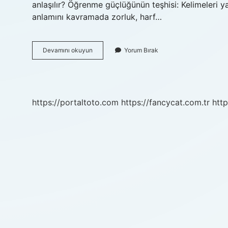
anlaşılır? Öğrenme güçlüğünün teşhisi: Kelimeleri 
anlamını kavramada zorluk, harf…
Okuma
Devamını okuyun
Yorum Bırak
Yazma
Neden
Geç
Öğrenilir
https://portaltoto.com
https://fancycat.com.tr
http