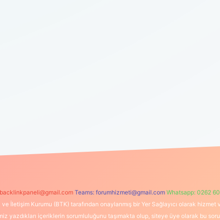
backlinkpaneli@gmail.com
Teams:
forumhizmeti@gmail.com
Whatsapp: 0262 60
i ve İletişim Kurumu (BTK) tarafından onaylanmış bir Yer Sağlayıcı olarak hizmet v
azdıkları içeriklerin sorumluluğunu taşımakta olup, siteye üye olarak bu sorumlul