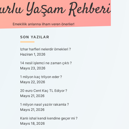
urlu Yaşam Rehberi
Emeklilik anlarına ilham veren öneriler!
https://betci.co/
SIDEBAR
SON YAZILAR
vdcasino
ilbet.casino
ilbet giriş y
Izhar harfleri nelerdir örnekleri ?
Haziran 1, 2026
14 nesil işlemci ne zaman çıktı ?
Mayıs 23, 2026
1 milyon kaç trilyon eder ?
Mayıs 22, 2026
20 euro Cent Kaç TL Ediyor ?
Mayıs 21, 2026
1 milyon nasıl yazılır rakamla ?
Mayıs 21, 2026
Kanlı ishal kendi kendine geçer mi ?
Mayıs 18, 2026