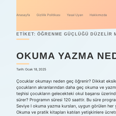
Anasayfa
Gizlilik Politikası
Yasal Uyarı
Hakkımızda
ETIKET:
ÖĞRENME GÜÇLÜĞÜ DÜZELIR 
OKUMA YAZMA NED
Tarih: Ocak 18, 2025
Çocuklar okumayı neden geç öğrenir? Dikkat eksikli
çocukların akranlarından daha geç okuma ve yazma
teşhisi çocukların gelecekteki okul başarısı üzer
sürer? Programın süresi 120 saattir. Bu süre program
Seviye I okuma yazma kursları, uygun görülen her yer
Okuma ve pratik kitapları katılan yetişkinlere ücre