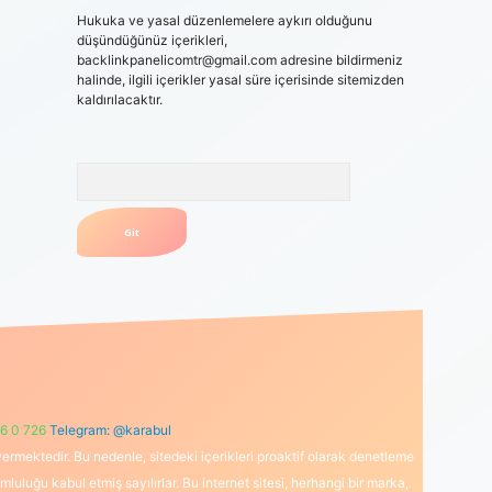
Hukuka ve yasal düzenlemelere aykırı olduğunu
düşündüğünüz içerikleri,
backlinkpanelicomtr@gmail.com
adresine bildirmeniz
halinde, ilgili içerikler yasal süre içerisinde sitemizden
kaldırılacaktır.
Arama
6 0 726
Telegram: @karabul
ermektedir. Bu nedenle, sitedeki içerikleri proaktif olarak denetleme
uğu kabul etmiş sayılırlar. Bu internet sitesi, herhangi bir marka,