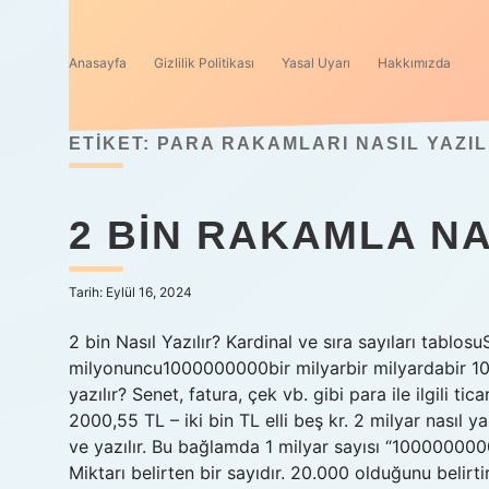
Anasayfa
Gizlilik Politikası
Yasal Uyarı
Hakkımızda
ETIKET:
PARA RAKAMLARI NASIL YAZIL
2 BIN RAKAMLA NA
Tarih: Eylül 16, 2024
2 bin Nasıl Yazılır? Kardinal ve sıra sayıları tabl
milyonuncu1000000000bir milyarbir milyardabir 1012b
yazılır? Senet, fatura, çek vb. gibi para ile ilgili ti
2000,55 TL – iki bin TL elli beş kr. 2 milyar nasıl yazı
ve yazılır. Bu bağlamda 1 milyar sayısı “1000000000” 
Miktarı belirten bir sayıdır. 20.000 olduğunu belirt