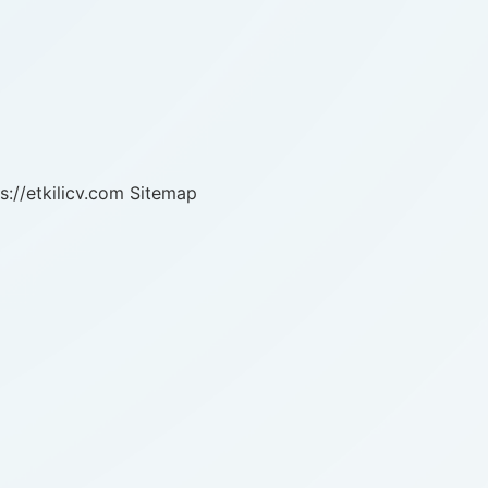
s://etkilicv.com
Sitemap