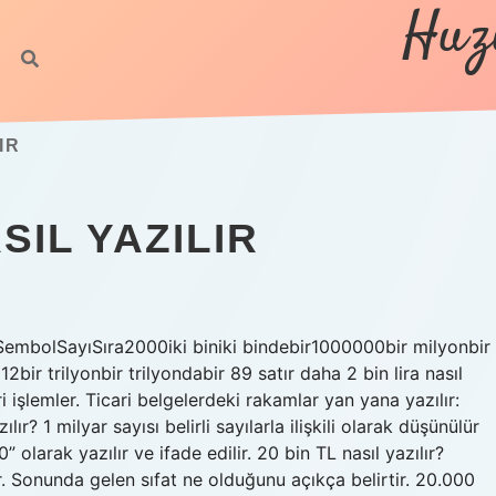
Huz
IR
SIL YAZILIR
osuSembolSayıSıra2000iki biniki bindebir1000000bir milyonbir
ir trilyonbir trilyondabir 89 satır daha 2 bin lira nasıl
cari işlemler. Ticari belgelerdeki rakamlar yan yana yazılır:
lır? 1 milyar sayısı belirli sayılarla ilişkili olarak düşünülür
olarak yazılır ve ifade edilir. 20 bin TL nasıl yazılır?
ir. Sonunda gelen sıfat ne olduğunu açıkça belirtir. 20.000