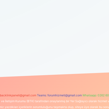
backlinkpaneli@gmail.com
Teams:
forumhizmeti@gmail.com
Whatsapp: 0262 60
i ve İletişim Kurumu (BTK) tarafından onaylanmış bir Yer Sağlayıcı olarak hizmet v
azdıkları içeriklerin sorumluluğunu taşımakta olup, siteye üye olarak bu sorumlul