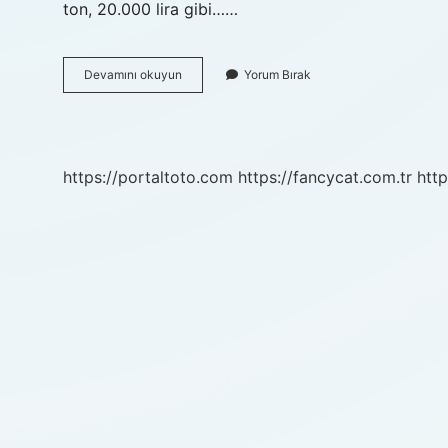
ton, 20.000 lira gibi……
2
Devamını okuyun
Yorum Bırak
Bin
Rakamla
Nasıl
Yazılır
https://portaltoto.com
https://fancycat.com.tr
http