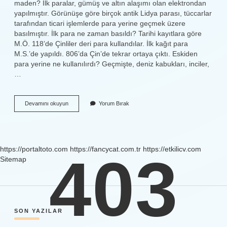
maden? İlk paralar, gümüş ve altın alaşımı olan elektrondan
yapılmıştır. Görünüşe göre birçok antik Lidya parası, tüccarlar
tarafından ticari işlemlerde para yerine geçmek üzere
basılmıştır. İlk para ne zaman basıldı? Tarihi kayıtlara göre
M.Ö. 118’de Çinliler deri para kullandılar. İlk kağıt para
M.S.’de yapıldı. 806’da Çin’de tekrar ortaya çıktı. Eskiden
para yerine ne kullanılırdı? Geçmişte, deniz kabukları, inciler,
…
Mal
Devamını okuyun
Yorum Bırak
Para
Ilk
Defa
Hangi
Nesneyle
https://portaltoto.com
https://fancycat.com.tr
https://etkilicv.com
Başlamıştır
403
Sitemap
SIDEBAR
SON YAZILAR