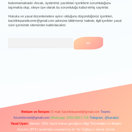
bulunmamaktadır. Ancak, üyelerimiz yazdıkları içeriklerin sorumluluğunu
taşımakta olup, siteye üye olarak bu sorumluluğu kabul etmiş sayılırlar.
Hukuka ve yasal düzenlemelere aykırı olduğunu düşündüğünüz içerikleri,
backlinkpanelicomtr@gmail.com
adresine bildirmeniz halinde, ilgili içerikler yasal
süre içerisinde sitemizden kaldırılacaktır.
Arama
Reklam ve İletişim:
E-mail:
backlinkpaneli@gmail.com
Teams:
forumhizmeti@gmail.com
Whatsapp: 0262 606 0 726
Telegram: @karabul
Yasal Uyarı:
Sitemiz, 5651 Sayılı Kanun gereğince Bilgi Teknolojileri ve İletişim
Kurumu (BTK) tarafından onaylanmış bir Yer Sağlayıcı olarak hizmet