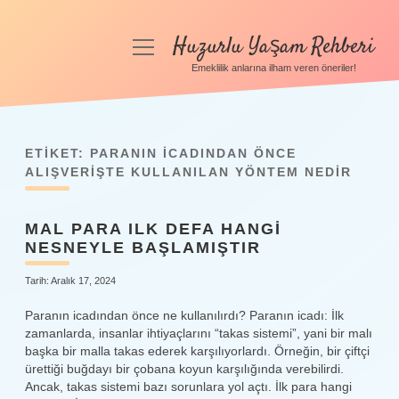
Huzurlu Yaşam Rehberi
menüyü
aç
Emeklilik anlarına ilham veren öneriler!
Anasayfa
Gizlilik Politikası
ETIKET:
PARANIN ICADINDAN ÖNCE
Yasal Uyarı
ALIŞVERIŞTE KULLANILAN YÖNTEM NEDIR
Hakkımızda
MAL PARA ILK DEFA HANGI
NESNEYLE BAŞLAMIŞTIR
Tarih: Aralık 17, 2024
Paranın icadından önce ne kullanılırdı? Paranın icadı: İlk
zamanlarda, insanlar ihtiyaçlarını “takas sistemi”, yani bir malı
başka bir malla takas ederek karşılıyorlardı. Örneğin, bir çiftçi
ürettiği buğdayı bir çobana koyun karşılığında verebilirdi.
Ancak, takas sistemi bazı sorunlara yol açtı. İlk para hangi