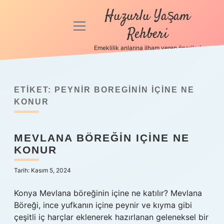
Huzurlu Yaşam
menüyü
Rehberi
aç
Emeklilik anlarına ilham veren öneriler!
Anasayfa
Gizlilik
Politikası
ETIKET:
PEYNIR BOREGININ IÇINE NE
KONUR
Yasal Uyarı
MEVLANA BÖREĞIN IÇINE NE
Hakkımızda
KONUR
Tarih: Kasım 5, 2024
Konya Mevlana böreğinin içine ne katılır? Mevlana
Böreği, ince yufkanın içine peynir ve kıyma gibi
çeşitli iç harçlar eklenerek hazırlanan geleneksel bir