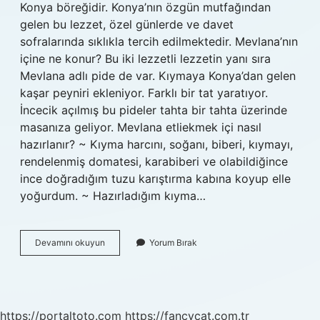
Konya böreğidir. Konya’nın özgün mutfağından
gelen bu lezzet, özel günlerde ve davet
sofralarında sıklıkla tercih edilmektedir. Mevlana’nın
içine ne konur? Bu iki lezzetli lezzetin yanı sıra
Mevlana adlı pide de var. Kıymaya Konya’dan gelen
kaşar peyniri ekleniyor. Farklı bir tat yaratıyor.
İncecik açılmış bu pideler tahta bir tahta üzerinde
masanıza geliyor. Mevlana etliekmek içi nasıl
hazırlanır? ~ Kıyma harcını, soğanı, biberi, kıymayı,
rendelenmiş domatesi, karabiberi ve olabildiğince
ince doğradığım tuzu karıştırma kabına koyup elle
yoğurdum. ~ Hazırladığım kıyma…
Mevlana
Devamını okuyun
Yorum Bırak
Böreğin
Içine
Ne
Konur
https://portaltoto.com
https://fancycat.com.tr