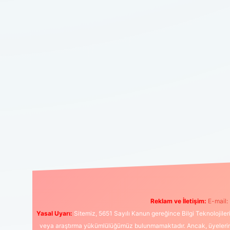
Reklam ve İletişim:
E-mail:
Yasal Uyarı:
Sitemiz, 5651 Sayılı Kanun gereğince Bilgi Teknolojiler
veya araştırma yükümlülüğümüz bulunmamaktadır. Ancak, üyelerimiz y