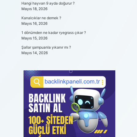
Hangi hayvan 9 ayda doğurur ?
Mayıs 18, 2026
Kanalcıklar ne demek ?
Mayıs 16, 2026
1 dönümden ne kadar ryegrass çıkar ?
Mayıs 15, 2026
Şallar şampuanla yıkanır mı ?
Mayıs 14, 2026