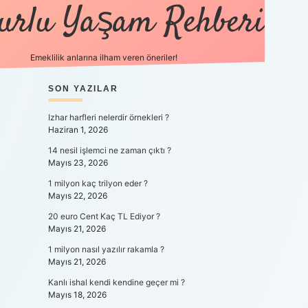
urlu Yaşam Rehberi
Emeklilik anlarına ilham veren öneriler!
SIDEBAR
SON YAZILAR
https://betci.co/
vdcasino
ilbet.casino
ilbet giriş 
Izhar harfleri nelerdir örnekleri ?
Haziran 1, 2026
14 nesil işlemci ne zaman çıktı ?
Mayıs 23, 2026
1 milyon kaç trilyon eder ?
Mayıs 22, 2026
20 euro Cent Kaç TL Ediyor ?
Mayıs 21, 2026
1 milyon nasıl yazılır rakamla ?
Mayıs 21, 2026
Kanlı ishal kendi kendine geçer mi ?
Mayıs 18, 2026