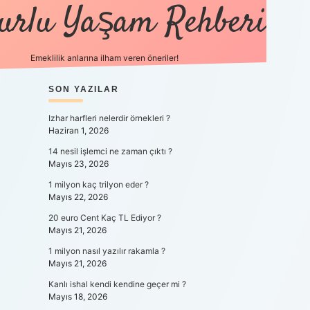
urlu Yaşam Rehberi
Emeklilik anlarına ilham veren öneriler!
SIDEBAR
https://betci.co/
SON YAZILAR
vdcasino
ilbet.casino
ilbet giriş y
Izhar harfleri nelerdir örnekleri ?
Haziran 1, 2026
14 nesil işlemci ne zaman çıktı ?
Mayıs 23, 2026
1 milyon kaç trilyon eder ?
Mayıs 22, 2026
20 euro Cent Kaç TL Ediyor ?
Mayıs 21, 2026
1 milyon nasıl yazılır rakamla ?
Mayıs 21, 2026
Kanlı ishal kendi kendine geçer mi ?
Mayıs 18, 2026