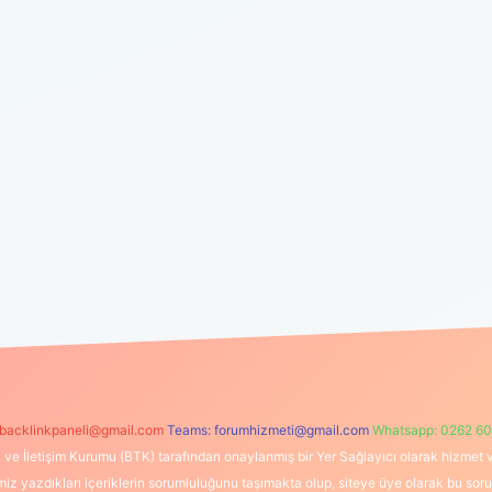
backlinkpaneli@gmail.com
Teams:
forumhizmeti@gmail.com
Whatsapp: 0262 60
i ve İletişim Kurumu (BTK) tarafından onaylanmış bir Yer Sağlayıcı olarak hizmet v
azdıkları içeriklerin sorumluluğunu taşımakta olup, siteye üye olarak bu sorumlul