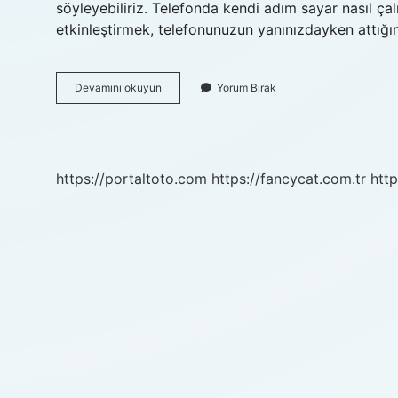
söyleyebiliriz. Telefonda kendi adım sayar nasıl ç
etkinleştirmek, telefonunuzun yanınızdayken attığ
Adım
Devamını okuyun
Yorum Bırak
Sayar
Ücretsiz
Mi
https://portaltoto.com
https://fancycat.com.tr
http