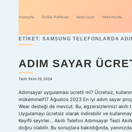
Anasayfa
Gizlilik Politikası
Yasal Uyarı
Hakkımızda
ETIKET:
SAMSUNG TELEFONLARDA ADIM
ADIM SAYAR ÜCRET
Tarih: Ekim 29, 2024
Adımsayar uygulaması ücretli mi? Ücretsiz, kullan
mükemmel!17 Ağustos 2023 En iyi adım sayar progra
Wear desteği de mevcut. Bu, egzersizlerinizi akıllı 
Uygulamayı ücretsiz olarak indirebilir ve kullanma
Keyifli seyirler… Akıllı Telefon Adımsayar Testi Akıllı 
doğru olabilir. Bu sonuçlara bakıldığında, yanınız