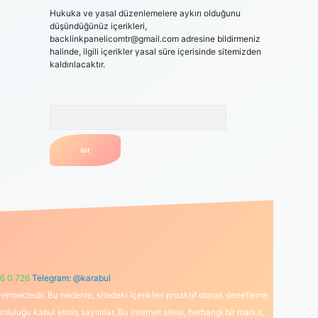
Hukuka ve yasal düzenlemelere aykırı olduğunu
düşündüğünüz içerikleri,
backlinkpanelicomtr@gmail.com
adresine bildirmeniz
halinde, ilgili içerikler yasal süre içerisinde sitemizden
kaldırılacaktır.
Arama
6 0 726
Telegram: @karabul
ermektedir. Bu nedenle, sitedeki içerikleri proaktif olarak denetleme
uğu kabul etmiş sayılırlar. Bu internet sitesi, herhangi bir marka,