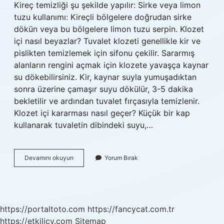
Kireç temizliği şu şekilde yapılır: Sirke veya limon
tuzu kullanımı: Kireçli bölgelere doğrudan sirke
dökün veya bu bölgelere limon tuzu serpin. Klozet
içi nasıl beyazlar? Tuvalet klozeti genellikle kir ve
pislikten temizlemek için sifonu çekilir. Sararmış
alanların rengini açmak için klozete yavaşça kaynar
su dökebilirsiniz. Kir, kaynar suyla yumuşadıktan
sonra üzerine çamaşır suyu dökülür, 3-5 dakika
bekletilir ve ardından tuvalet fırçasıyla temizlenir.
Klozet içi kararması nasıl geçer? Küçük bir kap
kullanarak tuvaletin dibindeki suyu,…
Klozeti
Devamını okuyun
Yorum Bırak
Ne
Beyazlatır
https://portaltoto.com
https://fancycat.com.tr
https://etkilicv.com
Sitemap