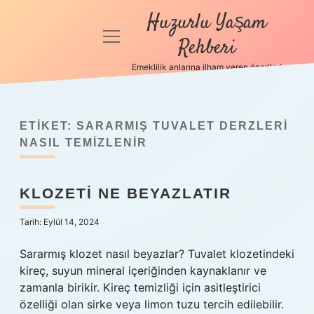
Huzurlu Yaşam
menüyü
Rehberi
aç
Emeklilik anlarına ilham veren öneriler!
Anasayfa
Gizlilik
Politikası
ETIKET:
SARARMIŞ TUVALET DERZLERI
NASIL TEMIZLENIR
Yasal Uyarı
KLOZETI NE BEYAZLATIR
Hakkımızda
Tarih: Eylül 14, 2024
Sararmış klozet nasıl beyazlar? Tuvalet klozetindeki
kireç, suyun mineral içeriğinden kaynaklanır ve
zamanla birikir. Kireç temizliği için asitleştirici
özelliği olan sirke veya limon tuzu tercih edilebilir.