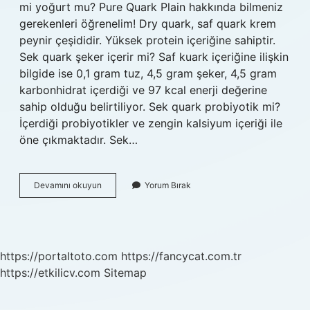
mi yoğurt mu? Pure Quark Plain hakkında bilmeniz
gerekenleri öğrenelim! Dry quark, saf quark krem ​​
peynir çeşididir. Yüksek protein içeriğine sahiptir.
Sek quark şeker içerir mi? Saf kuark içeriğine ilişkin
bilgide ise 0,1 gram tuz, 4,5 gram şeker, 4,5 gram
karbonhidrat içerdiği ve 97 kcal enerji değerine
sahip olduğu belirtiliyor. Sek quark probiyotik mi?
İçerdiği probiyotikler ve zengin kalsiyum içeriği ile
öne çıkmaktadır. Sek…
Sek
Devamını okuyun
Yorum Bırak
Quark
Sağlıklı
Mi
https://portaltoto.com
https://fancycat.com.tr
https://etkilicv.com
Sitemap