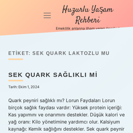
Huzurlu Yaşam
menüyü
Rehberi
aç
Emeklilik anlarına ilham veren öneriler!
Anasayfa
Gizlilik
Politikası
ETIKET:
SEK QUARK LAKTOZLU MU
Yasal Uyarı
SEK QUARK SAĞLIKLI MI
Hakkımızda
Tarih: Ekim 1, 2024
Quark peyniri sağlıklı mı? Lorun Faydaları Lorun
birçok sağlık faydası vardır: Yüksek protein içeriği:
Kas yapımını ve onarımını destekler. Düşük kalori ve
yağ oranı: Kilo yönetimine yardımcı olur. Kalsiyum
kaynağı: Kemik sağlığını destekler. Sek quark peynir