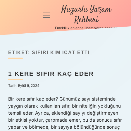
Huzurlu Yaşam
menüyü
Rehberi
aç
Emeklilik anlarına ilham veren öneriler!
Anasayfa
Gizlilik
Politikası
ETIKET:
SIFIRI KIM ICAT ETTI
Yasal Uyarı
1 KERE SIFIR KAÇ EDER
Hakkımızda
Tarih: Eylül 9, 2024
Bir kere sıfır kaç eder? Günümüz sayı sisteminde
yaygın olarak kullanılan sıfır, bir niteliğin yokluğunu
temsil eder. Ayrıca, eklendiği sayıyı değiştirmeyen
bir etkisi yoktur, çarpmada emer, bu da sonucu sıfır
yapar ve bölmede, bir sayıya bölündüğünde sonuç