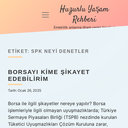
Huzurlu Yaşam
menüyü
Rehberi
aç
Emeklilik anlarına ilham veren öneriler!
Anasayfa
Gizlilik
Politikası
ETIKET:
SPK NEYI DENETLER
Yasal Uyarı
BORSAYI KIME ŞIKAYET
EDEBILIRIM
Hakkımızda
Tarih: Ocak 26, 2025
Borsa ile ilgili şikayetler nereye yapılır? Borsa
işlemleriyle ilgili olmayan uyuşmazlıklarda; Türkiye
Sermaye Piyasaları Birliği (TSPB) nezdinde kurulan
Tüketici Uyuşmazlıkları Çözüm Kuruluna zarar,