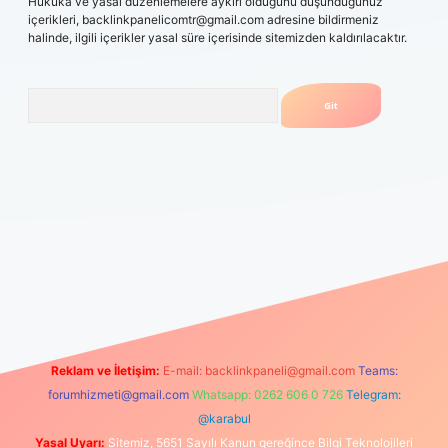
Hukuka ve yasal düzenlemelere aykırı olduğunu düşündüğünüz
içerikleri,
backlinkpanelicomtr@gmail.com
adresine bildirmeniz
halinde, ilgili içerikler yasal süre içerisinde sitemizden kaldırılacaktır.
Arama
giriş yapamıyorum
vdcasino
betexper.xyz
elexbet giriş
Reklam ve İletişim:
E-mail:
backlinkpaneli@gmail.com
Teams:
forumhizmeti@gmail.com
Whatsapp: 0262 606 0 726
Telegram:
@karabul
Yasal Uyarı:
Sitemiz, 5651 Sayılı Kanun gereğince Bilgi Teknolojileri