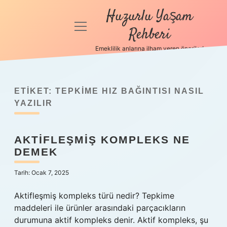
Huzurlu Yaşam
menüyü
Rehberi
aç
Emeklilik anlarına ilham veren öneriler!
Anasayfa
Gizlilik
Politikası
ETIKET:
TEPKIME HIZ BAĞINTISI NASIL
YAZILIR
Yasal Uyarı
AKTIFLEŞMIŞ KOMPLEKS NE
Hakkımızda
DEMEK
Tarih: Ocak 7, 2025
Aktifleşmiş kompleks türü nedir? Tepkime
maddeleri ile ürünler arasındaki parçacıkların
durumuna aktif kompleks denir. Aktif kompleks, şu