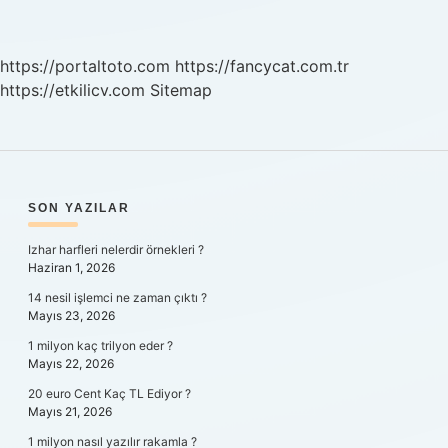
Demek
https://portaltoto.com
https://fancycat.com.tr
https://etkilicv.com
Sitemap
SIDEBAR
SON YAZILAR
Izhar harfleri nelerdir örnekleri ?
Haziran 1, 2026
14 nesil işlemci ne zaman çıktı ?
Mayıs 23, 2026
1 milyon kaç trilyon eder ?
Mayıs 22, 2026
20 euro Cent Kaç TL Ediyor ?
Mayıs 21, 2026
1 milyon nasıl yazılır rakamla ?