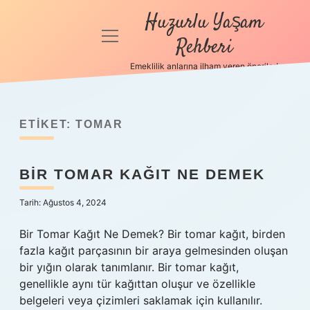
Huzurlu Yaşam
menüyü
Rehberi
aç
Emeklilik anlarına ilham veren öneriler!
Anasayfa
Gizlilik
Politikası
ETIKET:
TOMAR
Yasal Uyarı
BIR TOMAR KAĞIT NE DEMEK
Hakkımızda
Tarih: Ağustos 4, 2024
Bir Tomar Kağıt Ne Demek? Bir tomar kağıt, birden
fazla kağıt parçasının bir araya gelmesinden oluşan
bir yığın olarak tanımlanır. Bir tomar kağıt,
genellikle aynı tür kağıttan oluşur ve özellikle
belgeleri veya çizimleri saklamak için kullanılır.