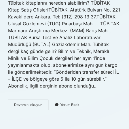
Tübitak kitaplarını nereden alabilirim? TÜBİTAK
Kitap Satış OfisleriTÜBİTAK. Atatürk Bulvarı No. 221
Kavaklıdere Ankara. Tel: (312) 298 13 37.TÜBİTAK
Ulusal Gözlemevi (TUG) Pınarbaşı Mah. … TÜBİTAK
Marmara Araştırma Merkezi (MAM) Barış Mah. …
TÜBİTAK Bursa Test ve Analiz Laboratuvar
Müdürlüğü (BUTAL) Gaziakdemir Mah. Tübitak
dergi kaç günde gelir? Bilim ve Teknik, Meraklı
Minik ve Bilim Çocuk dergileri her ayın 1’inde
yayınlanmakta olup, abonelerimize aynı gün kargo
ile gönderilmektedir. “Gönderiden transfer süreci İL
– İLÇE ve bölgeye göre 5 ila 10 gün sürebilir.”
Abonelik, ilgili derginin abone olunduğu…
Tübi̇Tak
Devamını okuyun
Yorum Bırak
Yayınları
Güvenilir
Mi