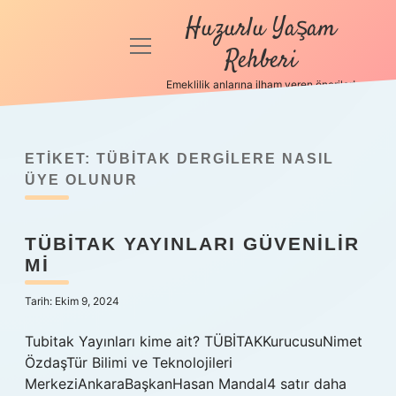
Huzurlu Yaşam
menüyü
Rehberi
aç
Emeklilik anlarına ilham veren öneriler!
Anasayfa
Gizlilik
Politikası
ETIKET:
TÜBITAK DERGILERE NASIL
ÜYE OLUNUR
Yasal Uyarı
TÜBİTAK YAYINLARI GÜVENILIR
Hakkımızda
MI
Tarih: Ekim 9, 2024
Tubitak Yayınları kime ait? TÜBİTAKKurucusuNimet
ÖzdaşTür Bilimi ve Teknolojileri
MerkeziAnkaraBaşkanHasan Mandal4 satır daha