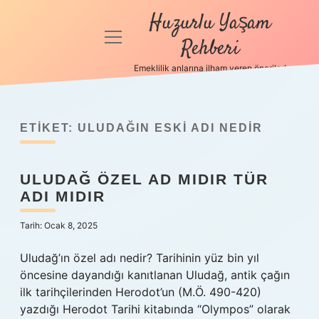
Huzurlu Yaşam
menüyü
Rehberi
aç
Emeklilik anlarına ilham veren öneriler!
Anasayfa
Gizlilik
Politikası
ETIKET:
ULUDAĞIN ESKI ADI NEDIR
Yasal Uyarı
ULUDAĞ ÖZEL AD MIDIR TÜR
ADI MIDIR
Hakkımızda
Tarih: Ocak 8, 2025
Uludağ’ın özel adı nedir? Tarihinin yüz bin yıl
öncesine dayandığı kanıtlanan Uludağ, antik çağın
ilk tarihçilerinden Herodot’un (M.Ö. 490-420)
yazdığı Herodot Tarihi kitabında “Olympos” olarak