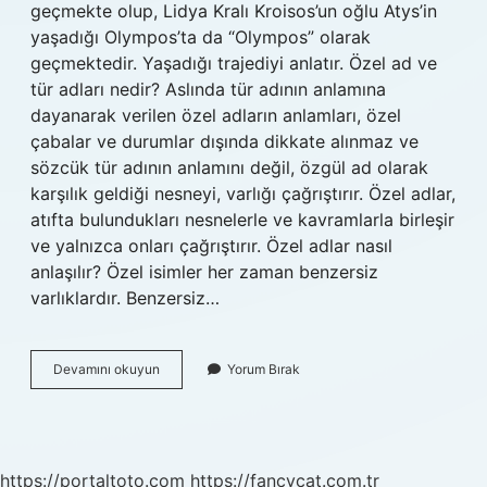
geçmekte olup, Lidya Kralı Kroisos’un oğlu Atys’in
yaşadığı Olympos’ta da “Olympos” olarak
geçmektedir. Yaşadığı trajediyi anlatır. Özel ad ve
tür adları nedir? Aslında tür adının anlamına
dayanarak verilen özel adların anlamları, özel
çabalar ve durumlar dışında dikkate alınmaz ve
sözcük tür adının anlamını değil, özgül ad olarak
karşılık geldiği nesneyi, varlığı çağrıştırır. Özel adlar,
atıfta bulundukları nesnelerle ve kavramlarla birleşir
ve yalnızca onları çağrıştırır. Özel adlar nasıl
anlaşılır? Özel isimler her zaman benzersiz
varlıklardır. Benzersiz…
Uludağ
Devamını okuyun
Yorum Bırak
Özel
Ad
Mıdır
Tür
Adı
https://portaltoto.com
https://fancycat.com.tr
Mıdır