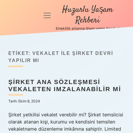
Huzurlu Yaşam
menüyü
Rehberi
aç
Emeklilik anlarına ilham veren öneriler!
Anasayfa
Gizlilik
Politikası
ETIKET:
VEKALET ILE ŞIRKET DEVRI
YAPILIR MI
Yasal Uyarı
ŞIRKET ANA SÖZLEŞMESI
Hakkımızda
VEKALETEN IMZALANABILIR MI
Tarih: Ekim 8, 2024
Şirket yetkilisi vekalet verebilir mi? Şirket temsilcisi
olarak atanan kişi, kurumu ve kendisini temsilen
vekaletname düzenleme imkânına sahiptir. Limited