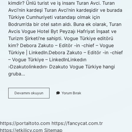
kimdir? Ünlü turist ve iş insanı Turan Avci. Turan
Avci’nin kardeşi Turan Avci’nin kardeşidir ve burada
Türkiye Cumhuriyeti vatandaşı olmak için
Bodrum’da bir otel satın aldı. Buna ek olarak, Turan
Avcis Vogue Hotel Byt Peyzajı Hafriyat İnşaat ve
Turizm Şirketi’ne sahipti. Vogue Türkiye editörü
kim? Debora Zakuto – Editör -in -chief – Vogue
Türkiye | LinkedIn.Debora Zakuto – Editör -in -chief
– Vogue Türkiye – LinkedInLinkedın
›Dzakutolinkedın› Dzakuto Vogue Türkiye hangi
gruba…
Vogue
Devamını okuyun
Yorum Bırak
Sahibi
Kim
https://portaltoto.com
https://fancycat.com.tr
https://etkilicv.com
Sitemap