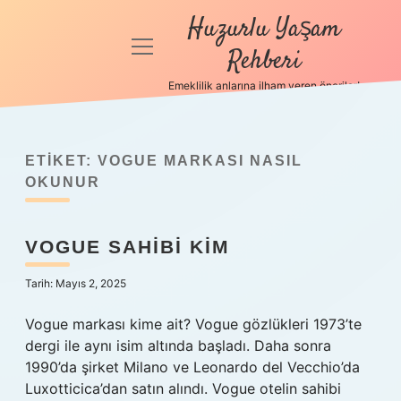
Huzurlu Yaşam
menüyü
Rehberi
aç
Emeklilik anlarına ilham veren öneriler!
Anasayfa
Gizlilik
Politikası
ETIKET:
VOGUE MARKASI NASIL
OKUNUR
Yasal Uyarı
VOGUE SAHIBI KIM
Hakkımızda
Tarih: Mayıs 2, 2025
Vogue markası kime ait? Vogue gözlükleri 1973’te
dergi ile aynı isim altında başladı. Daha sonra
1990’da şirket Milano ve Leonardo del Vecchio’da
Luxotticica’dan satın alındı. Vogue otelin sahibi