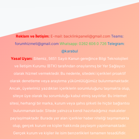
ş yapamıyorum
vdcasino
betexper.xyz
elexbet giriş
Reklam ve İletişim:
E-mail:
backlinkpaneli@gmail.com
Teams:
forumhizmeti@gmail.com
Whatsapp: 0262 606 0 726
Telegram:
@karabul
Yasal Uyarı:
Sitemiz, 5651 Sayılı Kanun gereğince Bilgi Teknolojileri
ve İletişim Kurumu (BTK) tarafından onaylanmış bir Yer Sağlayıcı
olarak hizmet vermektedir. Bu nedenle, sitedeki içerikleri proaktif
olarak denetleme veya araştırma yükümlülüğümüz bulunmamaktadır.
Ancak, üyelerimiz yazdıkları içeriklerin sorumluluğunu taşımakta olup,
siteye üye olarak bu sorumluluğu kabul etmiş sayılırlar. Bu internet
sitesi, herhangi bir marka, kurum veya şahıs şirketi ile hiçbir bağlantısı
bulunmamaktadır. Sitede yalnızca kendi hazırladığımız makaleler
paylaşılmaktadır. Burada yer alan içerikler haber niteliği taşımamakta
olup, gerçek kurum ve kişiler hakkında paylaşım yapılmamaktadır.
Gerçek kurum ve kişiler ile isim benzerlikleri tamamen tesadüfidir.