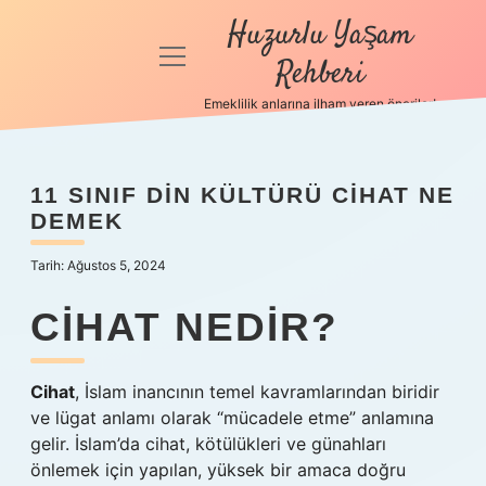
Huzurlu Yaşam
menüyü
Rehberi
aç
Emeklilik anlarına ilham veren öneriler!
Anasayfa
Gizlilik
11 SINIF DIN KÜLTÜRÜ CIHAT NE
Politikası
DEMEK
Yasal Uyarı
Tarih: Ağustos 5, 2024
Hakkımızda
CIHAT NEDIR?
Cihat
, İslam inancının temel kavramlarından biridir
ve lügat anlamı olarak “mücadele etme” anlamına
gelir. İslam’da cihat, kötülükleri ve günahları
önlemek için yapılan, yüksek bir amaca doğru