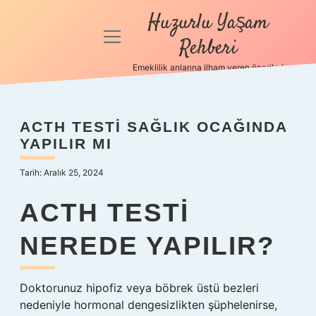
Huzurlu Yaşam
menüyü
Rehberi
aç
Emeklilik anlarına ilham veren öneriler!
Anasayfa
Gizlilik
ACTH TESTI SAĞLIK OCAĞINDA
Politikası
YAPILIR MI
Yasal Uyarı
Tarih: Aralık 25, 2024
Hakkımızda
ACTH TESTI
NEREDE YAPILIR?
Doktorunuz hipofiz veya böbrek üstü bezleri
nedeniyle hormonal dengesizlikten şüphelenirse,