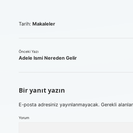
Tarih:
Makaleler
Önceki Yazı
Adele Ismi Nereden Gelir
Bir yanıt yazın
E-posta adresiniz yayınlanmayacak.
Gerekli alanla
Yorum