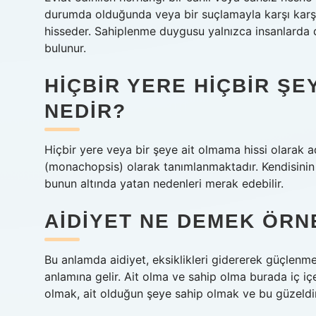
durumda olduğunda veya bir suçlamayla karşı karşı
hisseder. Sahiplenme duygusu yalnızca insanlarda
bulunur.
HIÇBIR YERE HIÇBIR ŞE
NEDIR?
Hiçbir yere veya bir şeye ait olmama hissi olarak 
(monachopsis) olarak tanımlanmaktadır. Kendisinin
bunun altında yatan nedenleri merak edebilir.
AIDIYET NE DEMEK ÖRN
Bu anlamda aidiyet, eksiklikleri gidererek güçle
anlamına gelir. Ait olma ve sahip olma burada iç iç
olmak, ait olduğun şeye sahip olmak ve bu güzeldir