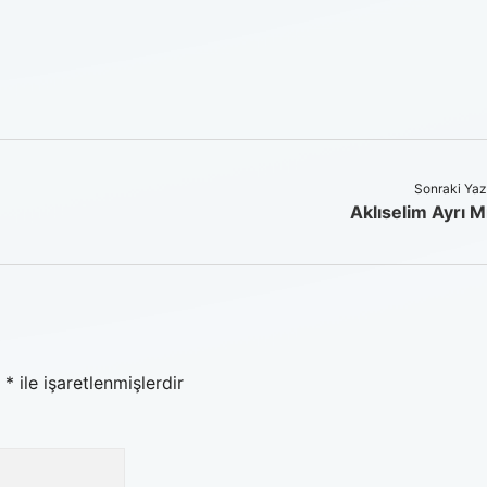
Sonraki Yaz
Aklıselim Ayrı M
r
*
ile işaretlenmişlerdir