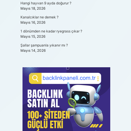
Hangi hayvan 9 ayda doğurur ?
Mayıs 18, 2026
Kanalcıklar ne demek ?
Mayıs 16, 2026
1 dönümden ne kadar ryegrass çıkar ?
Mayıs 15, 2026
Şallar şampuanla yıkanır mı ?
Mayıs 14, 2026