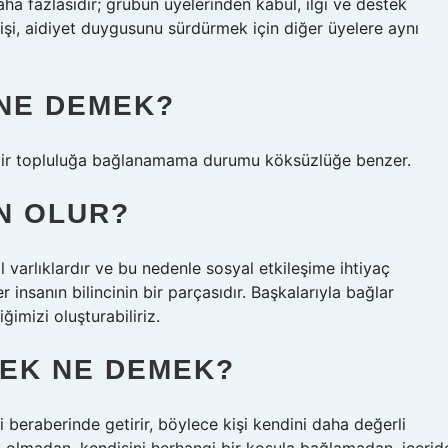
ha fazlasıdır; grubun üyelerinden kabul, ilgi ve destek
kişi, aidiyet duygusunu sürdürmek için diğer üyelere aynı
 NE DEMEK?
, bir topluluğa bağlanamama durumu köksüzlüğe benzer.
EN OLUR?
 varlıklardır ve bu nedenle sosyal etkileşime ihtiyaç
 insanın bilincinin bir parçasıdır. Başkalarıyla bağlar
ğimizi oluşturabiliriz.
SEK NE DEMEK?
ini beraberinde getirir, böylece kişi kendini daha değerli