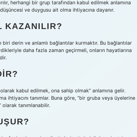
rılır, herhangi bir grup tarafından kabul edilmek anlamına
, düşüncesi ve duygusu ait olma ihtiyacına dayanır.
L KAZANILIR?
biri derin ve anlamlı bağlantılar kurmaktır. Bu bağlantılar
sevdikleriyle daha fazla zaman geçirmeli, onların hayatlarına
dir.
DIR?
 olarak kabul edilmek, ona sahip olmak” anlamına gelir.
lma ihtiyacını tanımlar. Buna göre, “bir gruba veya üyelerine
 olarak tanımlanabilir.
LUŞUR?