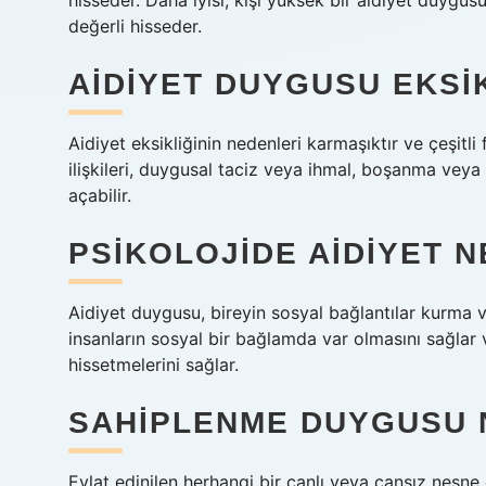
hisseder. Daha iyisi, kişi yüksek bir aidiyet duygu
değerli hisseder.
AIDIYET DUYGUSU EKSI
Aidiyet eksikliğinin nedenleri karmaşıktır ve çeşitli
ilişkileri, duygusal taciz veya ihmal, boşanma veya a
açabilir.
PSIKOLOJIDE AIDIYET N
Aidiyet duygusu, bireyin sosyal bağlantılar kurma ve
insanların sosyal bir bağlamda var olmasını sağlar v
hissetmelerini sağlar.
SAHIPLENME DUYGUSU 
Evlat edinilen herhangi bir canlı veya cansız nesne o