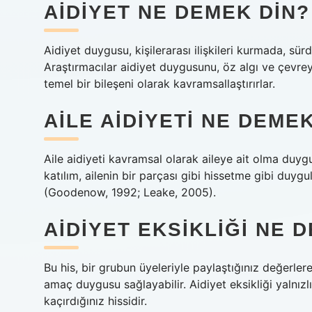
AIDIYET NE DEMEK DIN?
Aidiyet duygusu, kişilerarası ilişkileri kurmada, sü
Araştırmacılar aidiyet duygusunu, öz algı ve çevreye 
temel bir bileşeni olarak kavramsallaştırırlar.
AILE AIDIYETI NE DEME
Aile aidiyeti kavramsal olarak aileye ait olma duygu
katılım, ailenin bir parçası gibi hissetme gibi duygul
(Goodenow, 1992; Leake, 2005).
AIDIYET EKSIKLIĞI NE 
Bu his, bir grubun üyeleriyle paylaştığınız değerler
amaç duygusu sağlayabilir. Aidiyet eksikliği yalnızlı
kaçırdığınız hissidir.