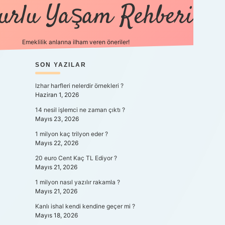
urlu Yaşam Rehberi
Emeklilik anlarına ilham veren öneriler!
tps://betci.co/
SIDEBAR
SON YAZILAR
vdcasino
ilbet.casino
ilbet giriş yapamıyorum
v
Izhar harfleri nelerdir örnekleri ?
Haziran 1, 2026
14 nesil işlemci ne zaman çıktı ?
Mayıs 23, 2026
1 milyon kaç trilyon eder ?
Mayıs 22, 2026
20 euro Cent Kaç TL Ediyor ?
Mayıs 21, 2026
1 milyon nasıl yazılır rakamla ?
Mayıs 21, 2026
Kanlı ishal kendi kendine geçer mi ?
Mayıs 18, 2026