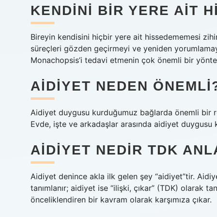
KENDINI BIR YERE AIT
Bireyin kendisini hiçbir yere ait hissedememesi zihi
süreçleri gözden geçirmeyi ve yeniden yorumlamayı 
Monachopsis’i tedavi etmenin çok önemli bir yönte
AIDIYET NEDEN ÖNEMLI
Aidiyet duygusu kurduğumuz bağlarda önemli bir rol
Evde, işte ve arkadaşlar arasında aidiyet duygusu
AIDIYET NEDIR TDK ANL
Aidiyet denince akla ilk gelen şey “aidiyet”tir. Aidiyet
tanımlanır; aidiyet ise “ilişki, çıkar” (TDK) olarak tan
önceliklendiren bir kavram olarak karşımıza çıkar.