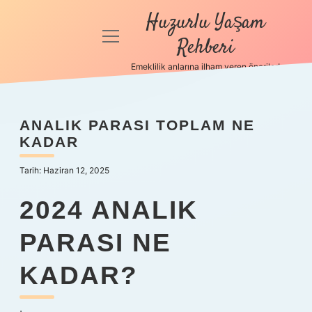
Huzurlu Yaşam
menüyü
Rehberi
aç
Emeklilik anlarına ilham veren öneriler!
Anasayfa
Gizlilik
ANALIK PARASI TOPLAM NE
Politikası
KADAR
Yasal Uyarı
Tarih: Haziran 12, 2025
Hakkımızda
2024 ANALIK
PARASI NE
KADAR?