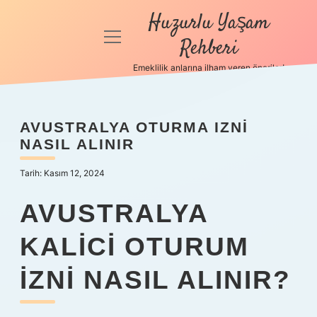
Huzurlu Yaşam
menüyü
Rehberi
aç
Emeklilik anlarına ilham veren öneriler!
Anasayfa
Gizlilik
AVUSTRALYA OTURMA IZNI
Politikası
NASIL ALINIR
Yasal Uyarı
Tarih: Kasım 12, 2024
Hakkımızda
AVUSTRALYA
KALICI OTURUM
IZNI NASIL ALINIR?