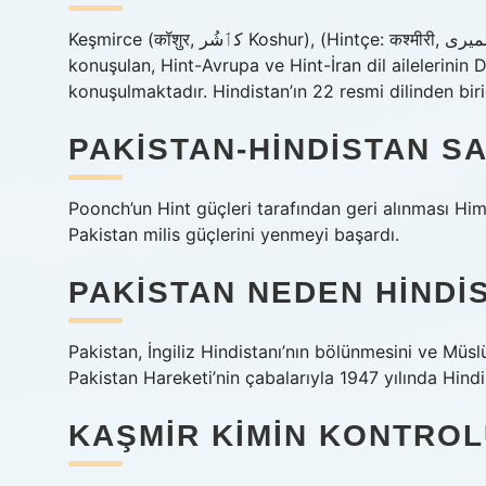
Keşmirce (कॉशुर, كٲشُر Koshur), (Hintçe: कश्मीरी, کشمیری) Hindistan ve Pakistan sınırındaki Keşmir bölgesinde
konuşulan, Hint-Avrupa ve Hint-İran dil ailelerinin Da
konuşulmaktadır. Hindistan’ın 22 resmi dilinden biri
PAKISTAN-HINDISTAN SA
Poonch’un Hint güçleri tarafından geri alınması Hi
Pakistan milis güçlerini yenmeyi başardı.
PAKISTAN NEDEN HINDIS
Pakistan, İngiliz Hindistanı’nın bölünmesini ve Müs
Pakistan Hareketi’nin çabalarıyla 1947 yılında Hind
KAŞMIR KIMIN KONTRO