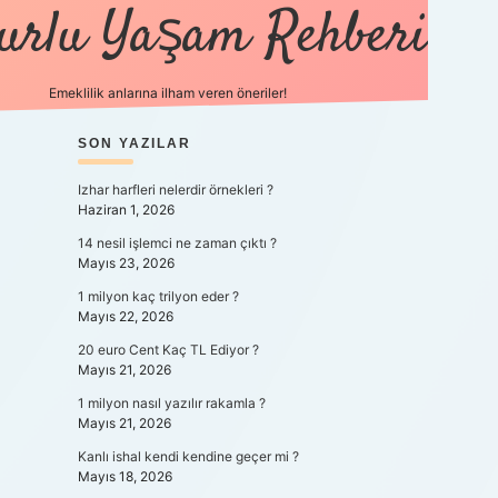
urlu Yaşam Rehberi
Emeklilik anlarına ilham veren öneriler!
https://betci.co/
SIDEBAR
SON YAZILAR
vdcasino
ilbet.casino
ilbet giriş yapamıyo
Izhar harfleri nelerdir örnekleri ?
Haziran 1, 2026
14 nesil işlemci ne zaman çıktı ?
Mayıs 23, 2026
1 milyon kaç trilyon eder ?
Mayıs 22, 2026
20 euro Cent Kaç TL Ediyor ?
Mayıs 21, 2026
1 milyon nasıl yazılır rakamla ?
Mayıs 21, 2026
Kanlı ishal kendi kendine geçer mi ?
Mayıs 18, 2026