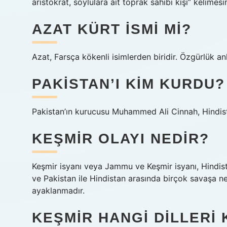
aristokrat, soylulara ait toprak sahibi kişi” kelimes
AZAT KÜRT ISMI MI?
Azat, Farsça kökenli isimlerden biridir. Özgürlük an
PAKISTAN’I KIM KURDU?
Pakistan’ın kurucusu Muhammed Ali Cinnah, Hindista
KEŞMIR OLAYI NEDIR?
Keşmir isyanı veya Jammu ve Keşmir isyanı, Hindista
ve Pakistan ile Hindistan arasında birçok savaşa 
ayaklanmadır.
KEŞMIR HANGI DILLERI