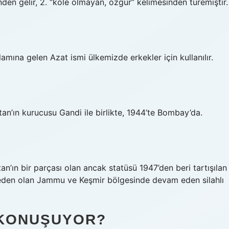
inden gelir, 2. “köle olmayan, özgür” kelimesinden türemiştir.
lamına gelen Azat ismi ülkemizde erkekler için kullanılır.
n’ın kurucusu Gandi ile birlikte, 1944’te Bombay’da.
n’ın bir parçası olan ancak statüsü 1947’den beri tartışılan
neden olan Jammu ve Keşmir bölgesinde devam eden silahlı
 KONUŞUYOR?