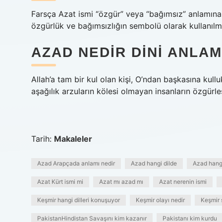
Farsça Azat ismi “özgür” veya “bağımsız” anlamına 
özgürlük ve bağımsızlığın sembolü olarak kullanılmı
AZAD NEDIR DINI ANLAM
Allah’a tam bir kul olan kişi, O’ndan başkasına ku
aşağılık arzuların kölesi olmayan insanların özgürleş
Tarih:
Makaleler
Azad Arapçada anlamı nedir
Azad hangi dilde
Azad hang
Azat Kürt ismi mi
Azat mı azad mı
Azat nerenin ismi
Keşmir hangi dilleri konuşuyor
Keşmir olayı nedir
Keşmir 
PakistanHindistan Savaşını kim kazanır
Pakistanı kim kurdu