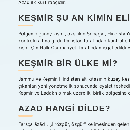
Azad ilk Kürt rapçidir.
KEŞMIR ŞU AN KIMIN EL
Bölgenin güney kısmı, özellikle Srinagar, Hindistan
kontrolü altına girdi. Pakistan tarafından kontrol e
kısmı Çin Halk Cumhuriyeti tarafından işgal edildi v
KEŞMIR BIR ÜLKE MI?
Jammu ve Keşmir, Hindistan alt kıtasının kuzey kes
çıkarılan yeni yönetmelik sonucunda eyalet feshed
Keşmir ve Ladakh olmak üzere iki birlik bölgesine 
AZAD HANGI DILDE?
Farsça āzād آزاد “özgür, özgür” kelimesinden gelen bir ödünç kelimedir. Bu kelime Orta Farsça āzāt “1. soylu,