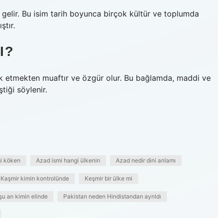
gelir. Bu isim tarih boyunca birçok kültür ve toplumda
ştır.
I?
lluk etmekten muaftır ve özgür olur. Bu bağlamda, maddi ve
tiği söylenir.
i köken
Azad ismi hangi ülkenin
Azad nedir dini anlamı
Kaşmir kimin kontrolünde
Keşmir bir ülke mi
şu an kimin elinde
Pakistan neden Hindistandan ayrıldı