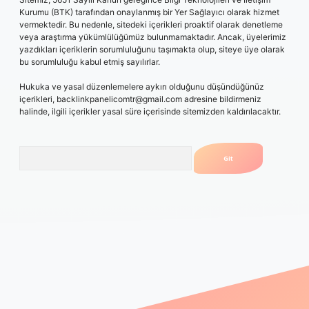
Kurumu (BTK) tarafından onaylanmış bir Yer Sağlayıcı olarak hizmet
vermektedir. Bu nedenle, sitedeki içerikleri proaktif olarak denetleme
veya araştırma yükümlülüğümüz bulunmamaktadır. Ancak, üyelerimiz
yazdıkları içeriklerin sorumluluğunu taşımakta olup, siteye üye olarak
bu sorumluluğu kabul etmiş sayılırlar.
Hukuka ve yasal düzenlemelere aykırı olduğunu düşündüğünüz
içerikleri,
backlinkpanelicomtr@gmail.com
adresine bildirmeniz
halinde, ilgili içerikler yasal süre içerisinde sitemizden kaldırılacaktır.
Arama
yorum
vdcasino
betexper.xyz
elexbet giriş