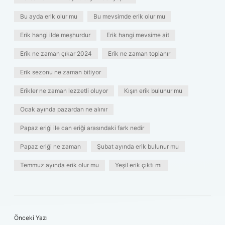
Bu ayda erik olur mu
Bu mevsimde erik olur mu
Erik hangi ilde meşhurdur
Erik hangi mevsime ait
Erik ne zaman çıkar 2024
Erik ne zaman toplanır
Erik sezonu ne zaman bitiyor
Erikler ne zaman lezzetli oluyor
Kışın erik bulunur mu
Ocak ayında pazardan ne alınır
Papaz eriği ile can eriği arasındaki fark nedir
Papaz eriği ne zaman
Şubat ayında erik bulunur mu
Temmuz ayında erik olur mu
Yeşil erik çıktı mı
Önceki Yazı