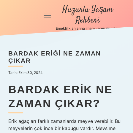
Huzurlu Yaşam
menüyü
Rehberi
aç
Emeklilik anlarına ilham veren öneriler!
Anasayfa
Gizlilik
BARDAK ERIĞI NE ZAMAN
Politikası
ÇIKAR
Yasal Uyarı
Tarih: Ekim 30, 2024
Hakkımızda
BARDAK ERIK NE
ZAMAN ÇIKAR?
Erik ağaçları farklı zamanlarda meyve verebilir. Bu
meyvelerin çok ince bir kabuğu vardır. Mevsime