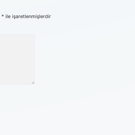
r
*
ile işaretlenmişlerdir