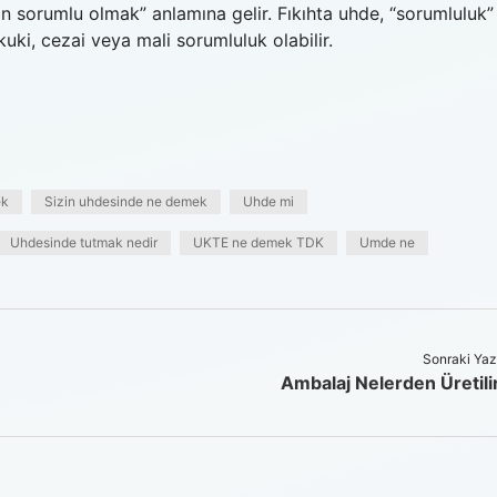
 sorumlu olmak” anlamına gelir. Fıkıhta uhde, “sorumluluk”
kuki, cezai veya mali sorumluluk olabilir.
ek
Sizin uhdesinde ne demek
Uhde mi
Uhdesinde tutmak nedir
UKTE ne demek TDK
Umde ne
Sonraki Yaz
Ambalaj Nelerden Üretili