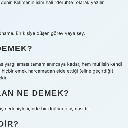
enir. Kelimenin isim hali “deruhte” olarak yazılır.
hidname. Bir kişiye düşen görev veya şey.
DEMEK?
las yargılaması tamamlanıncaya kadar, hem müflisin kendi
e hiçbir emek harcamadan elde ettiği (eline geçirdiği)
kir.
LAN NE DEMEK?
ş nedeniyle içinde bir düğüm oluşmasıdır.
DIR?