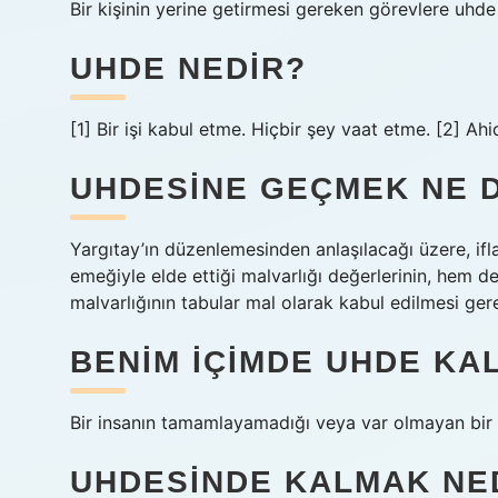
Bir kişinin yerine getirmesi gereken görevlere uhde d
UHDE NEDIR?
[1] Bir işi kabul etme. Hiçbir şey vaat etme. [2] A
UHDESINE GEÇMEK NE 
Yargıtay’ın düzenlemesinden anlaşılacağı üzere, if
emeğiyle elde ettiği malvarlığı değerlerinin, hem d
malvarlığının tabular mal olarak kabul edilmesi gere
BENIM IÇIMDE UHDE KA
Bir insanın tamamlayamadığı veya var olmayan bir i
UHDESINDE KALMAK NE