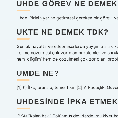
UHDE GÖREV NE DEMEK
Uhde. Birinin yerine getirmesi gereken bir görevi ve
UKTE NE DEMEK TDK?
Günlük hayatta ve edebi eserlerde yaygın olarak kul
kelime çözülmesi çok zor olan problemler ve sorular 
hem ‘düğüm’ hem de çözülmesi çok zor olan ‘proble
UMDE NE?
[1] (‘) İlke, prensip, temel fikir. [2] Arkadaşlık. Güv
UHDESINDE IPKA ETME
IPKA: “Kalan hak.” Bölünmüş devirlerde, mülkiyet ha