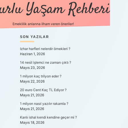
urlu Yaşam Rehberi
Emeklilik anlarına ilham veren öneriler!
https://betci.co/
SIDEBAR
SON YAZILAR
vdcasino
ilbet.casino
ilbet giriş yapamıyoru
Izhar harfleri nelerdir örnekleri ?
Haziran 1, 2026
14 nesil işlemci ne zaman çıktı ?
Mayıs 23, 2026
1 milyon kaç trilyon eder ?
Mayıs 22, 2026
20 euro Cent Kaç TL Ediyor ?
Mayıs 21, 2026
1 milyon nasıl yazılır rakamla ?
Mayıs 21, 2026
Kanlı ishal kendi kendine geçer mi ?
Mayıs 18, 2026