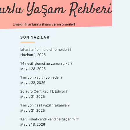
urlu Yaşam Rehberi
Emeklilik anlarına ilham veren öneriler!
ttps://betci.co/
SIDEBAR
SON YAZILAR
vdcasino
ilbet.casino
ilbet giriş yapamıyorum
Izhar harfleri nelerdir örnekleri ?
Haziran 1, 2026
14 nesil işlemci ne zaman çıktı ?
Mayıs 23, 2026
1 milyon kaç trilyon eder ?
Mayıs 22, 2026
20 euro Cent Kaç TL Ediyor ?
Mayıs 21, 2026
1 milyon nasıl yazılır rakamla ?
Mayıs 21, 2026
Kanlı ishal kendi kendine geçer mi ?
Mayıs 18, 2026