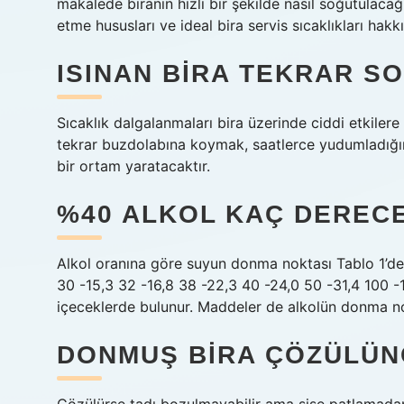
makalede biranın hızlı bir şekilde nasıl soğutulacağın
etme hususları ve ideal bira servis sıcaklıkları ha
ISINAN BIRA TEKRAR S
Sıcaklık dalgalanmaları bira üzerinde ciddi etkilere
tekrar buzdolabına koymak, saatlerce yudumladığın
bir ortam yaratacaktır.
%40 ALKOL KAÇ DEREC
Alkol oranına göre suyun donma noktası Tablo 1’de v
30 -15,3 32 -16,8 38 -22,3 40 -24,0 50 -31,4 100 -
içeceklerde bulunur. Maddeler de alkolün donma no
DONMUŞ BIRA ÇÖZÜLÜNC