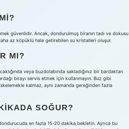
MI?
çmek güvenlidir. Ancak, dondurulmuş biranın tadı ve dokusu
ha az köpüklü hale getirebilen su kristalleri oluşur.
IR MI?
sıcaklığında veya buzdolabında sakladığınız bir bardaktan
rdağı birayı servis etmek için kullanmayın. Buz gibi
 maskelemekle kalmaz, aynı zamanda gereğinden fazla
AKIKADA SOĞUR?
n dondurucuda en fazla 15-20 dakika bekletin. Ayrıca bu