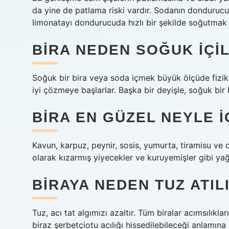
da yine de patlama riski vardır. Sodanın donduru
limonatayı dondurucuda hızlı bir şekilde soğutmak i
BIRA NEDEN SOĞUK IÇIL
Soğuk bir bira veya soda içmek büyük ölçüde fizik 
iyi çözmeye başlarlar. Başka bir deyişle, soğuk bir 
BIRA EN GÜZEL NEYLE I
Kavun, karpuz, peynir, sosis, yumurta, tiramisu ve 
olarak kızarmış yiyecekler ve kuruyemişler gibi yağl
BIRAYA NEDEN TUZ ATIL
Tuz, acı tat algımızı azaltır. Tüm biralar acımsılık
biraz şerbetçiotu acılığı hissedilebileceği anlamına