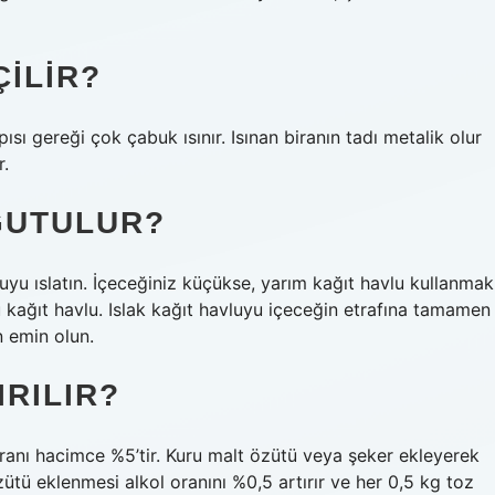
ÇILIR?
ı gereği çok çabuk ısınır. Isınan biranın tadı metalik olur
r.
OĞUTULUR?
uyu ıslatın. İçeceğiniz küçükse, yarım kağıt havlu kullanmak
olu kağıt havlu. Islak kağıt havluyu içeceğin etrafına tamamen
n emin olun.
IRILIR?
oranı hacimce %5’tir. Kuru malt özütü veya şeker ekleyerek
özütü eklenmesi alkol oranını %0,5 artırır ve her 0,5 kg toz