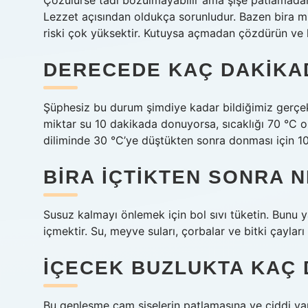
Çözülürse tadı bozulmayabilir ama şişe patlamada
Lezzet açısından oldukça sorunludur. Bazen bira mı
riski çok yüksektir. Kutuysa açmadan çözdürün ve ke
DERECEDE KAÇ DAKIKA
Şüphesiz bu durum şimdiye kadar bildiğimiz gerçekle
miktar su 10 dakikada donuyorsa, sıcaklığı 70 °C ol
diliminde 30 °C’ye düştükten sonra donması için 1
BIRA IÇTIKTEN SONRA NE
Susuz kalmayı önlemek için bol sıvı tüketin. Bunu ya
içmektir. Su, meyve suları, çorbalar ve bitki çayları 
İÇECEK BUZLUKTA KAÇ
Bu genleşme cam şişelerin patlamasına ve ciddi yara