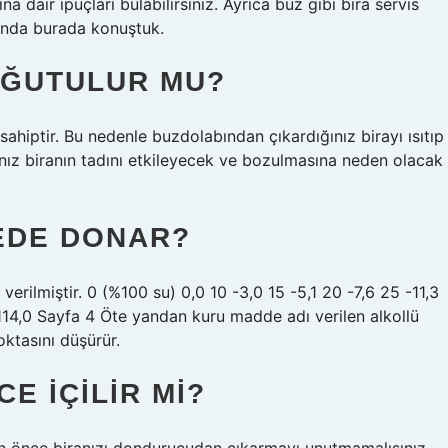
a dair ipuçları bulabilirsiniz. Ayrıca buz gibi bira servis
kkında burada konuştuk.
OĞUTULUR MU?
 sahiptir. Bu nedenle buzdolabından çıkardığınız birayı ısıtıp
ız biranın tadını etkileyecek ve bozulmasına neden olacak
EDE DONAR?
erilmiştir. 0 (%100 su) 0,0 10 -3,0 15 -5,1 20 -7,6 25 -11,3
114,0 Sayfa 4 Öte yandan kuru madde adı verilen alkollü
ktasını düşürür.
E IÇILIR MI?