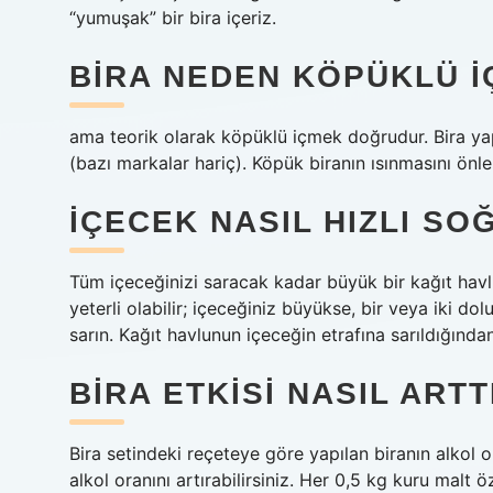
“yumuşak” bir bira içeriz.
BIRA NEDEN KÖPÜKLÜ I
ama teorik olarak köpüklü içmek doğrudur. Bira yapıs
(bazı markalar hariç). Köpük biranın ısınmasını önle
İÇECEK NASIL HIZLI S
Tüm içeceğinizi saracak kadar büyük bir kağıt havl
yeterli olabilir; içeceğiniz büyükse, bir veya iki d
sarın. Kağıt havlunun içeceğin etrafına sarıldığında
BIRA ETKISI NASIL ARTT
Bira setindeki reçeteye göre yapılan biranın alkol 
alkol oranını artırabilirsiniz. Her 0,5 kg kuru malt 