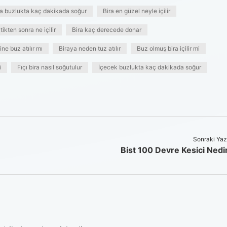
ra buzlukta kaç dakikada soğur
Bira en güzel neyle içilir
çtikten sonra ne içilir
Bira kaç derecede donar
ine buz atılır mı
Biraya neden tuz atılır
Buz olmuş bira içilir mi
i
Fıçı bira nasıl soğutulur
İçecek buzlukta kaç dakikada soğur
Sonraki Yaz
Bist 100 Devre Kesici Nedi