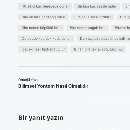
40 alkol kaç derecede donar
Bir bira kaç saatte gider
Bi
Bira en hızlı nasıl soğutulur
Bira etkisi nasıl arttırılır
Bira i
Bira neden köpüklü içilir
Bira neden soğuk içilir
Biranın iç
Derecede kaç dakikada donar
Donmuş bira çözülünce içilir m
İçecek nasıl hızlı soğutulur
Isınan bira tekrar soğutulur mu
Önceki Yazı
Bilimsel Yöntem Nasıl Olmalıdır
Bir yanıt yazın