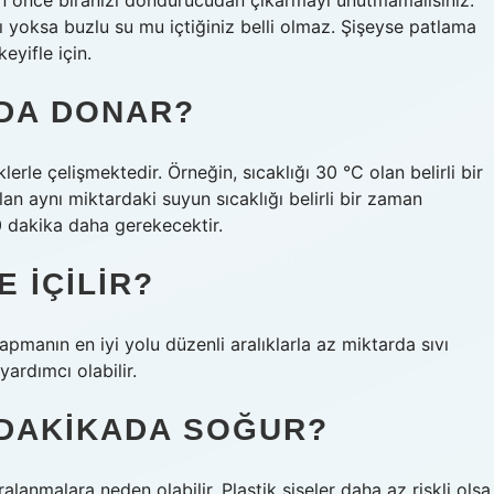
n önce biranızı dondurucudan çıkarmayı unutmamalısınız.
 yoksa buzlu su mu içtiğiniz belli olmaz. Şişeyse patlama
yifle için.
DA DONAR?
rle çelişmektedir. Örneğin, sıcaklığı 30 °C olan belirli bir
an aynı miktardaki suyun sıcaklığı belirli bir zaman
0 dakika daha gerekecektir.
 IÇILIR?
pmanın en iyi yolu düzenli aralıklarla az miktarda sıvı
yardımcı olabilir.
 DAKIKADA SOĞUR?
lanmalara neden olabilir. Plastik şişeler daha az riskli olsa