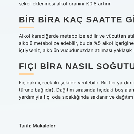
şeker eklenmesi alkol oranını %0,8 artırır.
BIR BIRA KAÇ SAATTE G
Alkol karaciğerde metabolize edilir ve vücuttan atıl
alkolü metabolize edebilir, bu da %5 alkol içeriğine
içtiyseniz, alkolün vücudunuzdan atılması yaklaşık bi
FIÇI BIRA NASIL SOĞUT
Fıçıdaki içecek iki şekilde verilebilir: Bir fıçı yard
türüne bağlıdır). Dağıtım sırasında fıçıdaki boş ala
yardımıyla fıçı oda sıcaklığında saklanır ve dağıtım
Tarih:
Makaleler