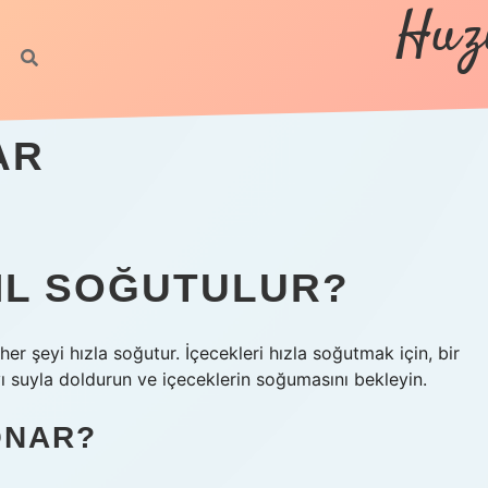
Huz
h
AR
SIL SOĞUTULUR?
er şeyi hızla soğutur. İçecekleri hızla soğutmak için, bir
 suyla doldurun ve içeceklerin soğumasını bekleyin.
ONAR?