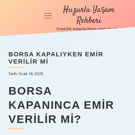
Huzurlu Yaşam
menüyü
Rehberi
aç
Emeklilik anlarına ilham veren öneriler!
Anasayfa
Gizlilik
BORSA KAPALIYKEN EMIR
Politikası
VERILIR MI
Yasal Uyarı
Tarih: Ocak 19, 2025
Hakkımızda
BORSA
KAPANINCA EMIR
VERILIR MI?