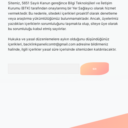
Sitemiz, 5651 Sayılı Kanun gereğince Bilgi Teknolojileri ve İletişim
Kurumu (BTK) tarafından onaylanmış bir Yer Sağlayıcı olarak hizmet
vermektedir. Bu nedenle, sitedeki içerikleri proaktif olarak denetleme
veya araştırma yükümlülüğümüz bulunmamaktadır. Ancak, üyelerimiz
yazdıkları içeriklerin sorumluluğunu taşımakta olup, siteye üye olarak
bu sorumluluğu kabul etmiş sayılırlar.
Hukuka ve yasal düzenlemelere aykırı olduğunu düşündüğünüz
içerikleri,
backlinkpanelicomtr@gmail.com
adresine bildirmeniz
halinde, ilgili içerikler yasal süre içerisinde sitemizden kaldırılacaktır.
Arama
orum
vdcasino
betexper.xyz
elexbet giriş