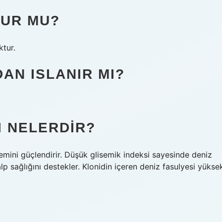
LUR MU?
ktur.
AN ISLANIR MI?
I NELERDIR?
temini güçlendirir. Düşük glisemik indeksi sayesinde deniz
alp sağlığını destekler. Klonidin içeren deniz fasulyesi yükse