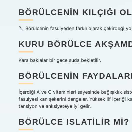
BÖRÜLCENIN KILÇIĞI O
Börülcenin fasulyeden farklı olarak çekirdeği yo
KURU BÖRÜLCE AKŞAMD
Kara baklalar bir gece suda bekletilir.
BÖRÜLCENIN FAYDALAR
İçerdiği A ve C vitaminleri sayesinde bağışıklık sis
fasulyesi kan şekerini dengeler. Yüksek lif içeriği k
tansiyon ve anksiyeteye iyi gelir.
BÖRÜLCE ISLATILIR MI?