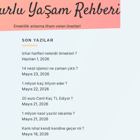
urlu Yaşam Rehberi
Emeklilik anlarına ilham veren öneriler!
https://betci.co/
SIDEBAR
SON YAZILAR
vdcasino
ilbet.casino
ilbet giriş yapamıyor
Izhar harfleri nelerdir örnekleri ?
Haziran 1, 2026
14 nesil işlemci ne zaman çıktı ?
Mayıs 23, 2026
1 milyon kaç trilyon eder ?
Mayıs 22, 2026
20 euro Cent Kaç TL Ediyor ?
Mayıs 21, 2026
1 milyon nasıl yazılır rakamla ?
Mayıs 21, 2026
Kanlı ishal kendi kendine geçer mi ?
Mayıs 18, 2026