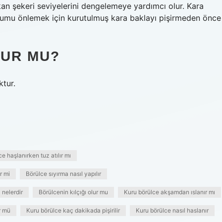
an şekeri seviyelerini dengelemeye yardımcı olur. Kara
 durumu önlemek için kurutulmuş kara baklayı pişirmeden önce
LUR MU?
ktur.
e haşlanırken tuz atılır mı
ir mi
Börülce sıyırma nasıl yapılır
 nelerdir
Börülcenin kılçığı olur mu
Kuru börülce akşamdan ıslanır mı
r mü
Kuru börülce kaç dakikada pişirilir
Kuru börülce nasıl haslanır