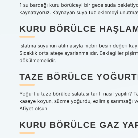
1 su bardağı kuru börülceyi bir gece suda bekleti
kaynatıyoruz. Kaynayan suya tuz eklemeyi unutmay
KURU BÖRÜLCE HAŞLAM
Islatma suyunun atılmasıyla hiçbir besin değeri kay
Sıcaklık orta ateşe ayarlanmalıdır. Baklagiller piş
dökülmemelidir.
TAZE BÖRÜLCE YOĞURTL
Yoğurtlu taze börülce salatası tarifi nasıl yapılır?
kaseye koyun, süzme yoğurdu, ezilmiş sarımsağı ve 
Afiyet olsun.
KURU BÖRÜLCE GAZ YA