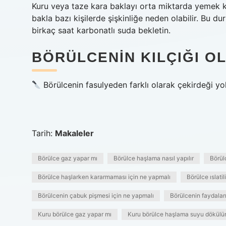
Kuru veya taze kara baklayı orta miktarda yemek k
bakla bazı kişilerde şişkinliğe neden olabilir. Bu
birkaç saat karbonatlı suda bekletin.
BÖRÜLCENIN KILÇIĞI O
Börülcenin fasulyeden farklı olarak çekirdeği yo
Tarih:
Makaleler
Börülce gaz yapar mı
Börülce haşlama nasıl yapılır
Börülc
Börülce haşlarken kararmaması için ne yapmalı
Börülce ıslatil
Börülcenin çabuk pişmesi için ne yapmalı
Börülcenin faydaları
Kuru börülce gaz yapar mı
Kuru börülce haşlama suyu dökülü