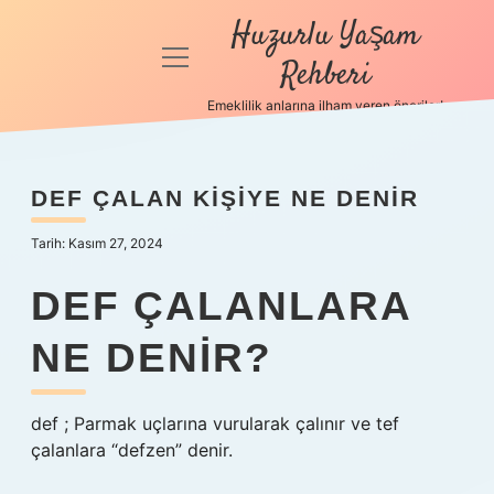
Huzurlu Yaşam
menüyü
Rehberi
aç
Emeklilik anlarına ilham veren öneriler!
Anasayfa
Gizlilik
DEF ÇALAN KIŞIYE NE DENIR
Politikası
Tarih: Kasım 27, 2024
Yasal Uyarı
DEF ÇALANLARA
Hakkımızda
NE DENIR?
def ; Parmak uçlarına vurularak çalınır ve tef
çalanlara “defzen” denir.