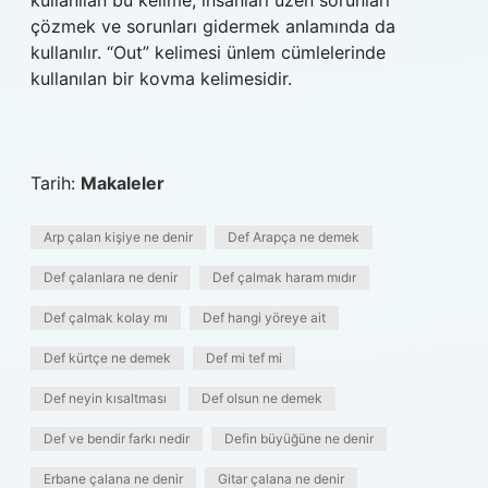
kullanılan bu kelime, insanları üzen sorunları
çözmek ve sorunları gidermek anlamında da
kullanılır. “Out” kelimesi ünlem cümlelerinde
kullanılan bir kovma kelimesidir.
Tarih:
Makaleler
Arp çalan kişiye ne denir
Def Arapça ne demek
Def çalanlara ne denir
Def çalmak haram mıdır
Def çalmak kolay mı
Def hangi yöreye ait
Def kürtçe ne demek
Def mi tef mi
Def neyin kısaltması
Def olsun ne demek
Def ve bendir farkı nedir
Defin büyüğüne ne denir
Erbane çalana ne denir
Gitar çalana ne denir