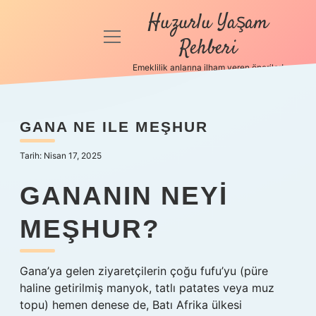
Huzurlu Yaşam
menüyü
Rehberi
aç
Emeklilik anlarına ilham veren öneriler!
Anasayfa
Gizlilik
GANA NE ILE MEŞHUR
Politikası
Tarih: Nisan 17, 2025
Yasal Uyarı
GANANIN NEYI
Hakkımızda
MEŞHUR?
Gana’ya gelen ziyaretçilerin çoğu fufu’yu (püre
haline getirilmiş manyok, tatlı patates veya muz
topu) hemen denese de, Batı Afrika ülkesi