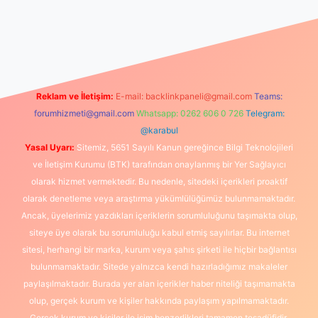
orum
vdcasino
betexper.xyz
elexbet giriş
Reklam ve İletişim:
E-mail:
backlinkpaneli@gmail.com
Teams:
forumhizmeti@gmail.com
Whatsapp: 0262 606 0 726
Telegram:
@karabul
Yasal Uyarı:
Sitemiz, 5651 Sayılı Kanun gereğince Bilgi Teknolojileri
ve İletişim Kurumu (BTK) tarafından onaylanmış bir Yer Sağlayıcı
olarak hizmet vermektedir. Bu nedenle, sitedeki içerikleri proaktif
olarak denetleme veya araştırma yükümlülüğümüz bulunmamaktadır.
Ancak, üyelerimiz yazdıkları içeriklerin sorumluluğunu taşımakta olup,
siteye üye olarak bu sorumluluğu kabul etmiş sayılırlar. Bu internet
sitesi, herhangi bir marka, kurum veya şahıs şirketi ile hiçbir bağlantısı
bulunmamaktadır. Sitede yalnızca kendi hazırladığımız makaleler
paylaşılmaktadır. Burada yer alan içerikler haber niteliği taşımamakta
olup, gerçek kurum ve kişiler hakkında paylaşım yapılmamaktadır.
Gerçek kurum ve kişiler ile isim benzerlikleri tamamen tesadüfidir.