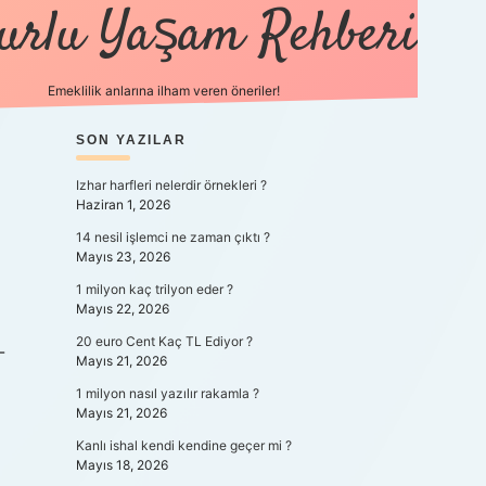
urlu Yaşam Rehberi
Emeklilik anlarına ilham veren öneriler!
https://betci.co/
SIDEBAR
SON YAZILAR
vdcasino
ilbet.casino
ilbet giriş yapamıyoru
Izhar harfleri nelerdir örnekleri ?
Haziran 1, 2026
14 nesil işlemci ne zaman çıktı ?
Mayıs 23, 2026
1 milyon kaç trilyon eder ?
Mayıs 22, 2026
20 euro Cent Kaç TL Ediyor ?
-
Mayıs 21, 2026
1 milyon nasıl yazılır rakamla ?
Mayıs 21, 2026
Kanlı ishal kendi kendine geçer mi ?
Mayıs 18, 2026