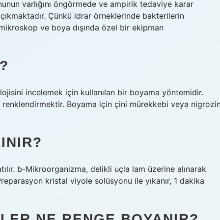
onunun varlığını öngörmede ve ampirik tedaviye karar
çıkmaktadır. Çünkü idrar örneklerinde bakterilerin
 mikroskop ve boya dışında özel bir ekipman
?
jisini incelemek için kullanılan bir boyama yöntemidir.
ı renklendirmektir. Boyama için çini mürekkebi veya nigrozi
INIR?
ır. b-Mikroorganizma, delikli uçla lam üzerine alınarak
Preparasyon kristal viyole solüsyonu ile yıkanır, 1 dakika
ILER NE RENGE BOYANIR?