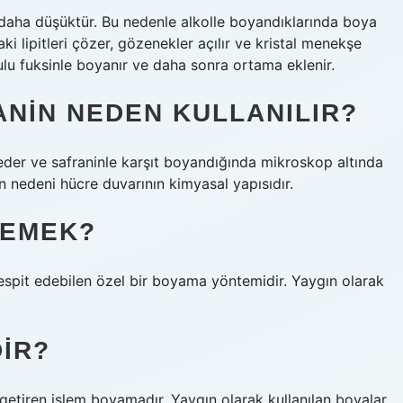
i daha düşüktür. Bu nedenle alkolle boyandıklarında boya
ki lipitleri çözer, gözenekler açılır ve kristal menekşe
ulu fuksinle boyanır ve daha sonra ortama eklenir.
NIN NEDEN KULLANILIR?
beder ve safraninle karşıt boyandığında mikroskop altında
n nedeni hücre duvarının kimyasal yapısıdır.
DEMEK?
 tespit edebilen özel bir boyama yöntemidir. Yaygın olarak
IR?
etiren işlem boyamadır. Yaygın olarak kullanılan boyalar