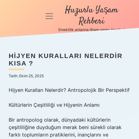
Huzurlu Yaşam
menüyü
Rehberi
aç
Emeklilik anlarına ilham veren öneriler!
Anasayfa
Gizlilik
HIJYEN KURALLARI NELERDIR
Politikası
KISA ?
Yasal Uyarı
Tarih: Ekim 25, 2025
Hakkımızda
Hijyen Kuralları Nelerdir? Antropolojik Bir Perspektif
Kültürlerin Çeşitliliği ve Hijyenin Anlamı
Bir antropolog olarak, dünyadaki kültürlerin
çeşitliliğine duyduğum merak beni sürekli olarak
farklı toplumların pratiklerini, inançlarını ve