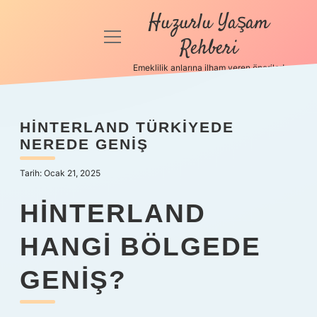
Huzurlu Yaşam
menüyü
Rehberi
aç
Emeklilik anlarına ilham veren öneriler!
Anasayfa
Gizlilik
HINTERLAND TÜRKIYEDE
Politikası
NEREDE GENIŞ
Yasal Uyarı
Tarih: Ocak 21, 2025
Hakkımızda
HINTERLAND
HANGI BÖLGEDE
GENIŞ?