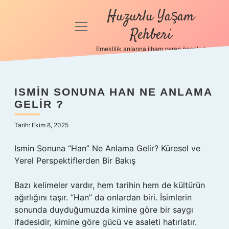
Huzurlu Yaşam
menüyü
Rehberi
aç
Emeklilik anlarına ilham veren öneriler!
Anasayfa
Gizlilik
ISMIN SONUNA HAN NE ANLAMA
Politikası
GELIR ?
Yasal Uyarı
Tarih: Ekim 8, 2025
Hakkımızda
Ismin Sonuna “Han” Ne Anlama Gelir? Küresel ve
Yerel Perspektiflerden Bir Bakış
Bazı kelimeler vardır, hem tarihin hem de kültürün
ağırlığını taşır. “Han” da onlardan biri. İsimlerin
sonunda duyduğumuzda kimine göre bir saygı
ifadesidir, kimine göre gücü ve asaleti hatırlatır.