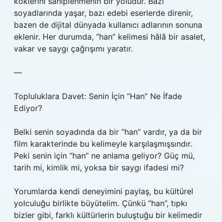
köklerini sahiplenmenin bir yoludur. Bazı
soyadlarında yaşar, bazı edebi eserlerde direnir,
bazen de dijital dünyada kullanıcı adlarının sonuna
eklenir. Her durumda, “han” kelimesi hâlâ bir asalet,
vakar ve saygı çağrışımı yaratır.
—
Topluluklara Davet: Senin İçin “Han” Ne İfade
Ediyor?
Belki senin soyadında da bir “han” vardır, ya da bir
film karakterinde bu kelimeyle karşılaşmışsındır.
Peki senin için “han” ne anlama geliyor? Güç mü,
tarih mi, kimlik mi, yoksa bir saygı ifadesi mi?
Yorumlarda kendi deneyimini paylaş, bu kültürel
yolculuğu birlikte büyütelim. Çünkü “han”, tıpkı
bizler gibi, farklı kültürlerin buluştuğu bir kelimedir