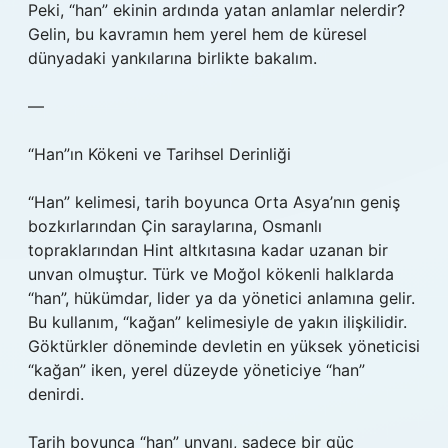
Peki, “han” ekinin ardında yatan anlamlar nelerdir?
Gelin, bu kavramın hem yerel hem de küresel
dünyadaki yankılarına birlikte bakalım.
—
“Han”ın Kökeni ve Tarihsel Derinliği
“Han” kelimesi, tarih boyunca Orta Asya’nın geniş
bozkırlarından Çin saraylarına, Osmanlı
topraklarından Hint altkıtasına kadar uzanan bir
unvan olmuştur. Türk ve Moğol kökenli halklarda
“han”, hükümdar, lider ya da yönetici anlamına gelir.
Bu kullanım, “kağan” kelimesiyle de yakın ilişkilidir.
Göktürkler döneminde devletin en yüksek yöneticisi
“kağan” iken, yerel düzeyde yöneticiye “han”
denirdi.
Tarih boyunca “han” unvanı, sadece bir güç