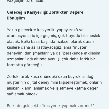
vazgeçilmez olacak.
Geleceğin Kasiyerliği: Zorluktan Değere
Dönüşüm
Yakın gelecekte kasiyerlik, yapay zekâ ve
otomasyonla iç içe geçmiş, çok boyutlu bir meslek
olacak. Belki kasa başında fiziksel olarak duran
kişilere daha az rastlayacağız, ama “müşteri
deneyimi danışmanları” ya da “perakende etkileşim
uzmanları” adı altında aynı işi çok daha farklı bir
formatta göreceğiz.
Zorluk, artık kasa önündeki uzun kuyruklar değil;
müşterinin dijital deneyimini kişiselleştirmek, onların
alışkanlıklarını anlamak ve işletmeye katma değer
sağlamak olacak.
Belki de gelecekte “kasiyerlik yapmak zor mu?”