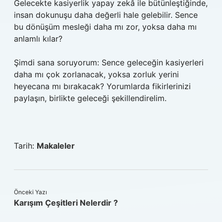
Gelecekte kasiyerlik yapay zekâ ile bütünleştiğinde,
insan dokunuşu daha değerli hale gelebilir. Sence
bu dönüşüm mesleği daha mı zor, yoksa daha mı
anlamlı kılar?
Şimdi sana soruyorum: Sence geleceğin kasiyerleri
daha mı çok zorlanacak, yoksa zorluk yerini
heyecana mı bırakacak? Yorumlarda fikirlerinizi
paylaşın, birlikte geleceği şekillendirelim.
Tarih:
Makaleler
Önceki Yazı
Karışım Çeşitleri Nelerdir ?