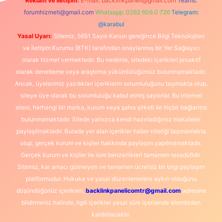
Reklam ve İletişim:
E-mail:
backlinkpaneli@gmail.com
Teams:
forumhizmeti@gmail.com
Whatsapp: 0262 606 0 726
Telegram:
@karabul
Yasal Uyarı:
Sitemiz, 5651 Sayılı Kanun gereğince Bilgi Teknolojileri
ve İletişim Kurumu (BTK) tarafından onaylanmış bir Yer Sağlayıcı
olarak hizmet vermektedir. Bu nedenle, sitedeki içerikleri proaktif
olarak denetleme veya araştırma yükümlülüğümüz bulunmamaktadır.
Ancak, üyelerimiz yazdıkları içeriklerin sorumluluğunu taşımakta olup,
siteye üye olarak bu sorumluluğu kabul etmiş sayılırlar. Bu internet
sitesi, herhangi bir marka, kurum veya şahıs şirketi ile hiçbir bağlantısı
bulunmamaktadır. Sitede yalnızca kendi hazırladığımız makaleler
paylaşılmaktadır. Burada yer alan içerikler haber niteliği taşımamakta
olup, gerçek kurum ve kişiler hakkında paylaşım yapılmamaktadır.
Gerçek kurum ve kişiler ile isim benzerlikleri tamamen tesadüfidir.
Sitemiz, kar amacı gütmeyen ve tamamen ücretsiz bir bilgi paylaşım
platformudur. Hukuka ve yasal düzenlemelere aykırı olduğunu
düşündüğünüz içerikleri,
backlinkpanelicomtr@gmail.com
adresine
bildirmeniz halinde, ilgili içerikler yasal süre içerisinde sitemizden
kaldırılacaktır.