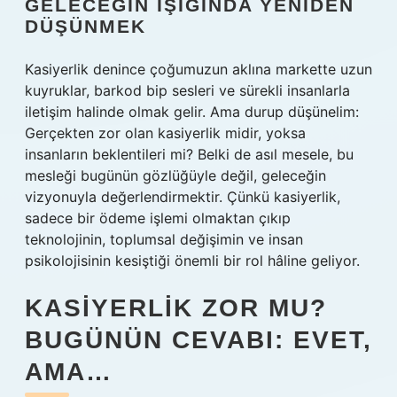
GELECEĞIN IŞIĞINDA YENIDEN
DÜŞÜNMEK
Kasiyerlik denince çoğumuzun aklına markette uzun
kuyruklar, barkod bip sesleri ve sürekli insanlarla
iletişim halinde olmak gelir. Ama durup düşünelim:
Gerçekten zor olan kasiyerlik midir, yoksa
insanların beklentileri mi? Belki de asıl mesele, bu
mesleği bugünün gözlüğüyle değil, geleceğin
vizyonuyla değerlendirmektir. Çünkü kasiyerlik,
sadece bir ödeme işlemi olmaktan çıkıp
teknolojinin, toplumsal değişimin ve insan
psikolojisinin kesiştiği önemli bir rol hâline geliyor.
KASIYERLIK ZOR MU?
BUGÜNÜN CEVABI: EVET,
AMA…