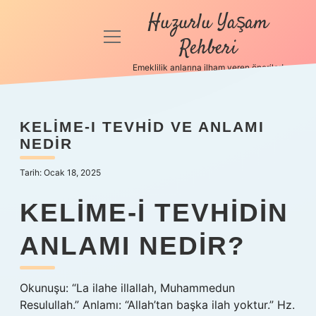
Huzurlu Yaşam
menüyü
Rehberi
aç
Emeklilik anlarına ilham veren öneriler!
Anasayfa
Gizlilik
KELIME-I TEVHID VE ANLAMI
Politikası
NEDIR
Yasal Uyarı
Tarih: Ocak 18, 2025
Hakkımızda
KELIME-I TEVHIDIN
ANLAMI NEDIR?
Okunuşu: “La ilahe illallah, Muhammedun
Resulullah.” Anlamı: “Allah’tan başka ilah yoktur.” Hz.