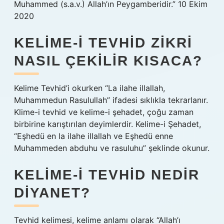
Muhammed (s.a.v.) Allah’ın Peygamberidir.” 10 Ekim
2020
KELIME-I TEVHID ZIKRI
NASIL ÇEKILIR KISACA?
Kelime Tevhid’i okurken “La ilahe illallah,
Muhammedun Rasulullah” ifadesi sıklıkla tekrarlanır.
Klime-i tevhid ve kelime-i şehadet, çoğu zaman
birbirine karıştırılan deyimlerdir. Kelime-i Şehadet,
“Eşhedü en la ilahe illallah ve Eşhedü enne
Muhammeden abduhu ve rasuluhu” şeklinde okunur.
KELIME-I TEVHID NEDIR
DIYANET?
Tevhid kelimesi, kelime anlamı olarak “Allah’ı