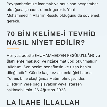
Peygamberimize inanmak ve onun son peygamber
olduğuna şehadet etmek gerekir. Yani
Muhammed’in Allah’ın Resulü olduğunu da söylemek
gerekir.
70 BIN KELIME-I TEVHID
NASIL NIYET EDILIR?
Her yüz adette (MUHAMMED’EN RESÛLU’LLÂH) ve
(İlâhi ente maksudî ve rızàke matlûbî) okunmalıdır.
“Allah’ım, Sen benim hedefimsin ve rızan benim
dileğimdir.” “Günde kaç kez acı çektiğini hatırla.
Yetmiş bine ulaştığında Hatim olmuşsundur.
Dilediğin yere bağışlayabilir veya istersen
saklayabilirsin.”26 Ağustos 2023
LA ILAHE ILLALLAH