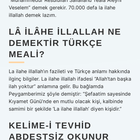
“Muhammedür Resulullah Sallallahu Teala Aleyhi
Veselem” demek gerekir. 70.000 defa la ilahe
illallah demek lazım.
LÂ ILÂHE ILLALLAH NE
DEMEKTIR TÜRKÇE
MEALI?
La ilahe illallah’ın fazileti ve Türkçe anlamı hakkında
ilginç bilgiler. La ilahe illallah ifadesi “Allah’tan başka
ilah yoktur” anlamına gelir. Bu bağlamda
Peygamberimiz şöyle demiştir: “Şefaatim sayesinde
Kıyamet Günü’nde en mutlu olacak kişi, kalbinde
samimi bir şekilde ‘La ilahe illallah’ diyen kişidir.”
KELIME-I TEVHID
ABDESTSIZ OKUNUR