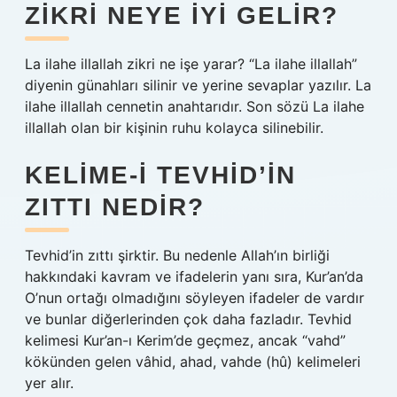
ZIKRI NEYE IYI GELIR?
La ilahe illallah zikri ne işe yarar? “La ilahe illallah”
diyenin günahları silinir ve yerine sevaplar yazılır. La
ilahe illallah cennetin anahtarıdır. Son sözü La ilahe
illallah olan bir kişinin ruhu kolayca silinebilir.
KELIME-I TEVHID’IN
ZITTI NEDIR?
Tevhid’in zıttı şirktir. Bu nedenle Allah’ın birliği
hakkındaki kavram ve ifadelerin yanı sıra, Kur’an’da
O’nun ortağı olmadığını söyleyen ifadeler de vardır
ve bunlar diğerlerinden çok daha fazladır. Tevhid
kelimesi Kur’an-ı Kerim’de geçmez, ancak “vahd”
kökünden gelen vâhid, ahad, vahde (hû) kelimeleri
yer alır.