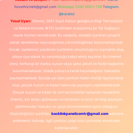
forumhizmeti@gmail.com
Whatsapp: 0262 606 0 726
Telegram:
@karabul
Yasal Uyarı:
Sitemiz, 5651 Sayılı Kanun gereğince Bilgi Teknolojileri
ve İletişim Kurumu (BTK) tarafından onaylanmış bir Yer Sağlayıcı
olarak hizmet vermektedir. Bu nedenle, sitedeki içerikleri proaktif
olarak denetleme veya araştırma yükümlülüğümüz bulunmamaktadır.
Ancak, üyelerimiz yazdıkları içeriklerin sorumluluğunu taşımakta olup,
siteye üye olarak bu sorumluluğu kabul etmiş sayılırlar. Bu internet
sitesi, herhangi bir marka, kurum veya şahıs şirketi ile hiçbir bağlantısı
bulunmamaktadır. Sitede yalnızca kendi hazırladığımız makaleler
paylaşılmaktadır. Burada yer alan içerikler haber niteliği taşımamakta
olup, gerçek kurum ve kişiler hakkında paylaşım yapılmamaktadır.
Gerçek kurum ve kişiler ile isim benzerlikleri tamamen tesadüfidir.
Sitemiz, kar amacı gütmeyen ve tamamen ücretsiz bir bilgi paylaşım
platformudur. Hukuka ve yasal düzenlemelere aykırı olduğunu
düşündüğünüz içerikleri,
backlinkpanelicomtr@gmail.com
adresine
bildirmeniz halinde, ilgili içerikler yasal süre içerisinde sitemizden
kaldırılacaktır.