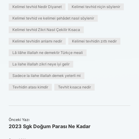
Kelimei tevhid Nedir Diyanet
Kelimei tevhid niçin söylenir
Kelimei tevhid ve kelimei şehâdet nasıl söylenir
Kelimei tevhid Zikri Nasıl Çekilir Kısaca
Kelimei tevhidin anlamı nedir
Kelimei tevhidin zıttı nedir
Lâ ilâhe illallah ne demektir Türkçe meali
La ilahe illallah zikri neye iyi gelir
Sadece la ilahe illallah demek yeterli mi
Tevhidin atası kimdir
Tevhit kısaca nedir
Önceki Yazı
2023 Sgk Doğum Parası Ne Kadar