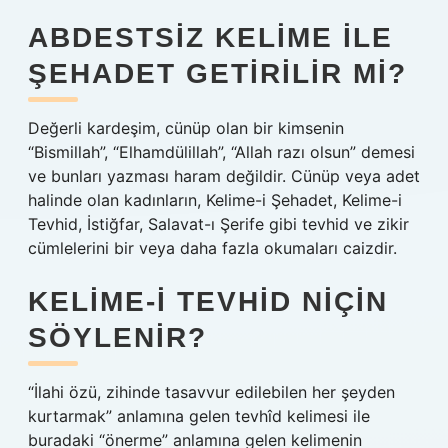
ABDESTSIZ KELIME ILE
ŞEHADET GETIRILIR MI?
Değerli kardeşim, cünüp olan bir kimsenin
“Bismillah”, “Elhamdülillah”, “Allah razı olsun” demesi
ve bunları yazması haram değildir. Cünüp veya adet
halinde olan kadınların, Kelime-i Şehadet, Kelime-i
Tevhid, İstiğfar, Salavat-ı Şerife gibi tevhid ve zikir
cümlelerini bir veya daha fazla okumaları caizdir.
KELIME-I TEVHID NIÇIN
SÖYLENIR?
“İlahi özü, zihinde tasavvur edilebilen her şeyden
kurtarmak” anlamına gelen tevhîd kelimesi ile
buradaki “önerme” anlamına gelen kelimenin