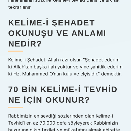
İlâhe İllallah sözüne kelime-i tevhid denir ve sık sık
tekrarlanır.
KELIME-I ŞEHADET
OKUNUŞU VE ANLAMI
NEDIR?
Kelime-i Şehadet; Allah razı olsun “Şehadet ederim
ki Allah’tan başka ilah yoktur ve yine şahitlik ederim
ki Hz. Muhammed O’nun kulu ve elçisidir.” demektir.
70 BIN KELIME-I TEVHID
NE IÇIN OKUNUR?
Rabbimizin en sevdiği sözlerinden olan Kelime-i
Tevhid’i en az 70.000 defa söyleyerek Rabbimizin
huzuruna çıkıp fazilet ve mükafatını almak ahirette