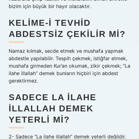
bizim için büyük bir hayır olacaktır.
KELIME-I TEVHID
ABDESTSIZ ÇEKILIR MI?
Namaz kılmak, secde etmek ve mushafa yapmak
abdestle yapılabilir. Tespih çekmek, istiğfar etmek,
mushafa girmeden Kur’an okumak, zikir çekmek; “La
ilahe illallah” demek bunların hiçbiri için abdest
gerektirmez.
SADECE LA ILAHE
ILLALLAH DEMEK
YETERLI MI?
2- Sadece “La ilahe illallah” demek yeterli değildir.