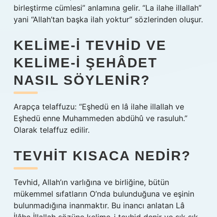
birleştirme cümlesi” anlamına gelir. “La ilahe illallah”
yani “Allah’tan başka ilah yoktur” sözlerinden oluşur.
KELIME-I TEVHID VE
KELIME-I ŞEHÂDET
NASIL SÖYLENIR?
Arapça telaffuzu: “Eşhedü en lâ ilahe illallah ve
Eşhedü enne Muhammeden abdühû ve rasuluh.”
Olarak telaffuz edilir.
TEVHIT KISACA NEDIR?
Tevhid, Allah’ın varlığına ve birliğine, bütün
mükemmel sıfatların O’nda bulunduğuna ve eşinin
bulunmadığına inanmaktır. Bu inancı anlatan Lâ