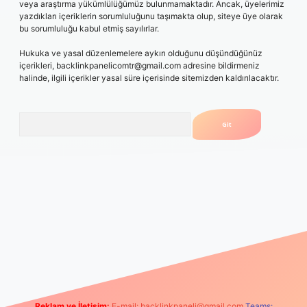
veya araştırma yükümlülüğümüz bulunmamaktadır. Ancak, üyelerimiz
yazdıkları içeriklerin sorumluluğunu taşımakta olup, siteye üye olarak
bu sorumluluğu kabul etmiş sayılırlar.
Hukuka ve yasal düzenlemelere aykırı olduğunu düşündüğünüz
içerikleri,
backlinkpanelicomtr@gmail.com
adresine bildirmeniz
halinde, ilgili içerikler yasal süre içerisinde sitemizden kaldırılacaktır.
Arama
rum
vdcasino
betexper.xyz
elexbet giriş
Reklam ve İletişim:
E-mail:
backlinkpaneli@gmail.com
Teams: