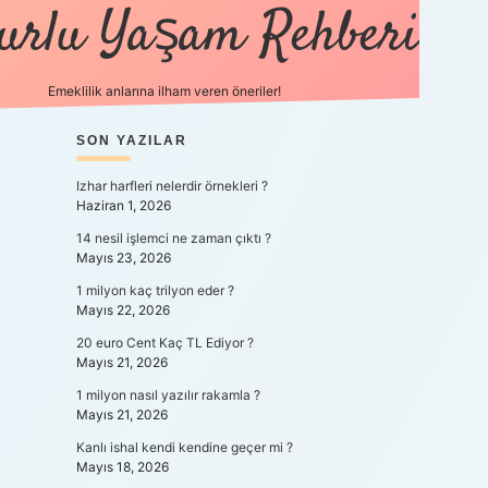
urlu Yaşam Rehberi
Emeklilik anlarına ilham veren öneriler!
https://betci.co/
SIDEBAR
SON YAZILAR
vdcasino
ilbet.casino
ilbet giriş yapamıyorum
Izhar harfleri nelerdir örnekleri ?
Haziran 1, 2026
14 nesil işlemci ne zaman çıktı ?
Mayıs 23, 2026
1 milyon kaç trilyon eder ?
Mayıs 22, 2026
20 euro Cent Kaç TL Ediyor ?
Mayıs 21, 2026
1 milyon nasıl yazılır rakamla ?
Mayıs 21, 2026
Kanlı ishal kendi kendine geçer mi ?
Mayıs 18, 2026