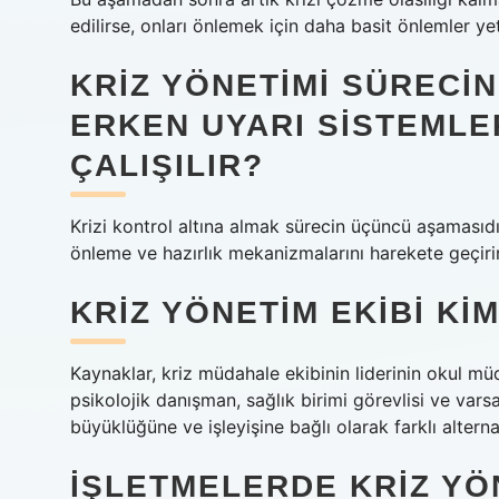
edilirse, onları önlemek için daha basit önlemler yete
KRIZ YÖNETIMI SÜRECI
ERKEN UYARI SISTEMLE
ÇALIŞILIR?
Krizi kontrol altına almak sürecin üçüncü aşamasıdır. 
önleme ve hazırlık mekanizmalarını harekete geçirir
KRIZ YÖNETIM EKIBI K
Kaynaklar, kriz müdahale ekibinin liderinin okul mü
psikolojik danışman, sağlık birimi görevlisi ve vars
büyüklüğüne ve işleyişine bağlı olarak farklı alternati
İŞLETMELERDE KRIZ YÖ