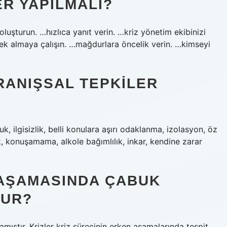
ER YAPILMALI?
n oluşturun. …hızlıca yanıt verin. …kriz yönetim ekibinizi
estek almaya çalışın. …mağdurlara öncelik verin. …kimseyi
RANIŞSAL TEPKILER
 ilgisizlik, belli konulara aşırı odaklanma, izolasyon, öz
k, konuşamama, alkole bağımlılık, inkar, kendine zarar
 AŞAMASINDA ÇABUK
LUR?
mıştır. Krizler kriz sürecinin erken aşamalarında tespit