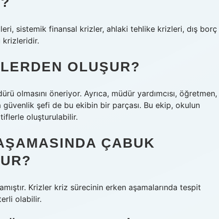
R?
eri, sistemik finansal krizler, ahlaki tehlike krizleri, dış borç
krizleridir.
IMLERDEN OLUŞUR?
dürü olmasını öneriyor. Ayrıca, müdür yardımcısı, öğretmen,
a güvenlik şefi de bu ekibin bir parçası. Bu ekip, okulun
flerle oluşturulabilir.
 AŞAMASINDA ÇABUK
LUR?
mıştır. Krizler kriz sürecinin erken aşamalarında tespit
rli olabilir.