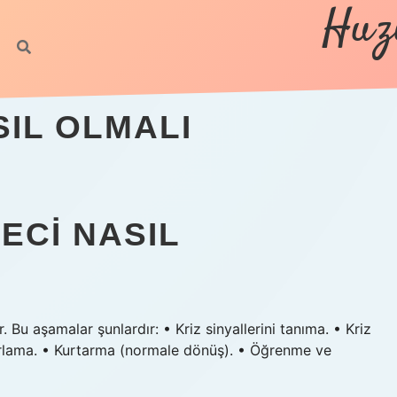
Huz
SIL OLMALI
ECI NASIL
 Bu aşamalar şunlardır: • Kriz sinyallerini tanıma. • Kriz
nırlama. • Kurtarma (normale dönüş). • Öğrenme ve