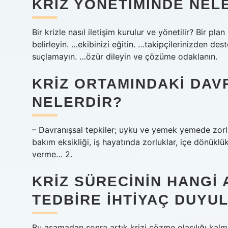
KRIZ YÖNETIMINDE NEL
Bir krizle nasıl iletişim kurulur ve yönetilir? Bir pla
belirleyin. …ekibinizi eğitin. …takipçilerinizden d
suçlamayın. …özür dileyin ve çözüme odaklanın.
KRIZ ORTAMINDAKI DAV
NELERDIR?
– Davranışsal tepkiler; uyku ve yemek yemede zorluk,
bakım eksikliği, iş hayatında zorluklar, içe dönüklü
verme… 2.
KRIZ SÜRECININ HANGI
TEDBIRE IHTIYAÇ DUYU
Bu aşamadan sonra artık krizi çözme olasılığı kalma