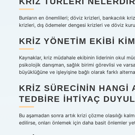
KRIZ TÜRLERI NELERDI
Bunların en önemlileri; döviz krizleri, bankacılık krizl
krizleri, dış ödemeler dengesi krizleri ve döviz kuru 
KRIZ YÖNETIM EKIBI K
Kaynaklar, kriz müdahale ekibinin liderinin okul mü
psikolojik danışman, sağlık birimi görevlisi ve vars
büyüklüğüne ve işleyişine bağlı olarak farklı alternati
KRIZ SÜRECININ HANGI
TEDBIRE IHTIYAÇ DUYU
Bu aşamadan sonra artık krizi çözme olasılığı kalma
edilirse, onları önlemek için daha basit önlemler yete