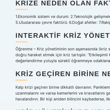
KRIZE NEDEN OLAN FA
1.Ekonomik sistem ve durum: 2.Teknolojik gelişmeler:
5.Uluslararası çevre faktörü: 6.Doğal afetler: 7.Rakip
INTERAKTIF KRIZ YÖNET
Öğrenme – Kriz yönetiminin son aşamasında (kriz so
doğru hareket etmek için kriz tartışılır. “Etkileşim
değerlendirme yoluyla sürekli öğrenmeye odaklanan b
KRIZ GEÇIREN BIRINE N
Kalp krizi geçiren birine dikkatli davranın. Panikl
uzanmalarını ve varsa kemerlerini ve kravatlarını ge
havalandırın. Bir kişi aniden bilincini kaybederse, 