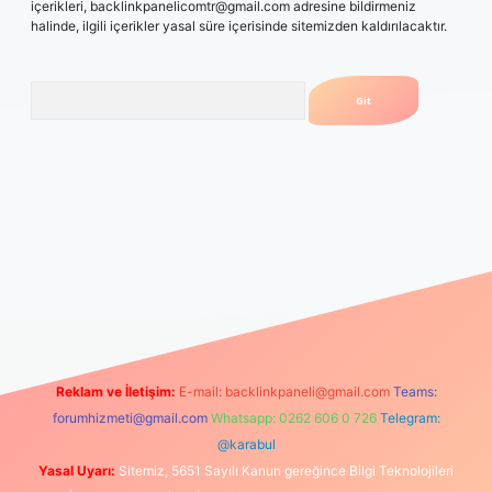
içerikleri,
backlinkpanelicomtr@gmail.com
adresine bildirmeniz
halinde, ilgili içerikler yasal süre içerisinde sitemizden kaldırılacaktır.
Arama
riş yapamıyorum
vdcasino
betexper.xyz
elexbet giriş
Reklam ve İletişim:
E-mail:
backlinkpaneli@gmail.com
Teams:
forumhizmeti@gmail.com
Whatsapp: 0262 606 0 726
Telegram:
@karabul
Yasal Uyarı:
Sitemiz, 5651 Sayılı Kanun gereğince Bilgi Teknolojileri