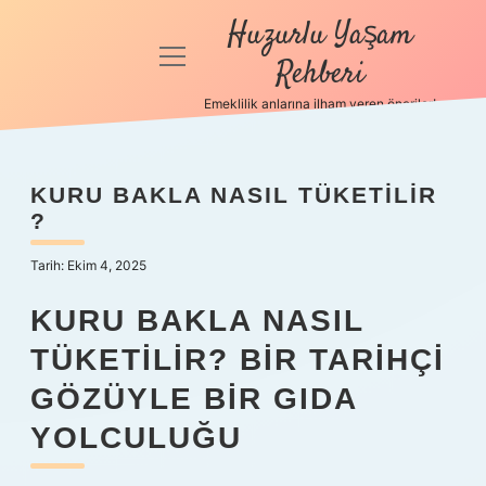
Huzurlu Yaşam
menüyü
Rehberi
aç
Emeklilik anlarına ilham veren öneriler!
Anasayfa
Gizlilik
KURU BAKLA NASIL TÜKETILIR
Politikası
?
Yasal Uyarı
Tarih: Ekim 4, 2025
Hakkımızda
KURU BAKLA NASIL
TÜKETILIR? BIR TARIHÇI
GÖZÜYLE BIR GIDA
YOLCULUĞU