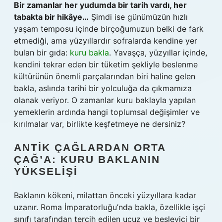
Bir zamanlar her yudumda bir tarih vardı, her
tabakta bir hikâye…
Şimdi ise günümüzün hızlı
yaşam temposu içinde birçoğumuzun belki de fark
etmediği, ama yüzyıllardır sofralarda kendine yer
bulan bir gıda:
kuru bakla
. Yavaşça, yüzyıllar içinde,
kendini tekrar eden bir tüketim şekliyle beslenme
kültürünün önemli parçalarından biri haline gelen
bakla, aslında tarihi bir yolculuğa da çıkmamıza
olanak veriyor. O zamanlar kuru baklayla yapılan
yemeklerin ardında hangi toplumsal değişimler ve
kırılmalar var, birlikte keşfetmeye ne dersiniz?
ANTIK ÇAĞLARDAN ORTA
ÇAĞ’A: KURU BAKLANIN
YÜKSELIŞI
Baklanın kökeni, milattan önceki yüzyıllara kadar
uzanır. Roma İmparatorluğu’nda bakla, özellikle işçi
sınıfı tarafından tercih edilen ucuz ve besleyici bir