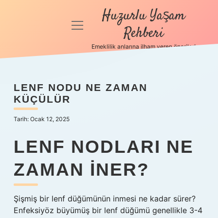
Huzurlu Yaşam
menüyü
Rehberi
aç
Emeklilik anlarına ilham veren öneriler!
Anasayfa
Gizlilik
LENF NODU NE ZAMAN
Politikası
KÜÇÜLÜR
Yasal Uyarı
Tarih: Ocak 12, 2025
Hakkımızda
LENF NODLARI NE
ZAMAN INER?
Şişmiş bir lenf düğümünün inmesi ne kadar sürer?
Enfeksiyöz büyümüş bir lenf düğümü genellikle 3-4