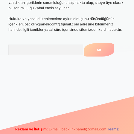
yazdıkları içeriklerin sorumluluğunu taşımakta olup, siteye üye olarak
bu sorumluluğu kabul etmiş sayılırlar.
Hukuka ve yasal düzenlemelere aykırı olduğunu düşündüğünüz
içerikleri,
backlinkpanelicomtr@gmail.com
adresine bildirmeniz
halinde, ilgili içerikler yasal süre içerisinde sitemizden kaldırılacaktır.
Arama
rum
vdcasino
betexper.xyz
elexbet giriş
Reklam ve İletişim:
E-mail:
backlinkpaneli@gmail.com
Teams: