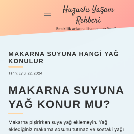
Huzurlu Yaşam
menüyü
Rehberi
aç
Emeklilik anlarına ilham veren öneriler!
Anasayfa
Gizlilik
MAKARNA SUYUNA HANGI YAĞ
Politikası
KONULUR
Yasal Uyarı
Tarih: Eylül 22, 2024
Hakkımızda
MAKARNA SUYUNA
YAĞ KONUR MU?
Makarna pişirirken suya yağ eklemeyin. Yağ
eklediğiniz makarna sosunu tutmaz ve sostaki yağı