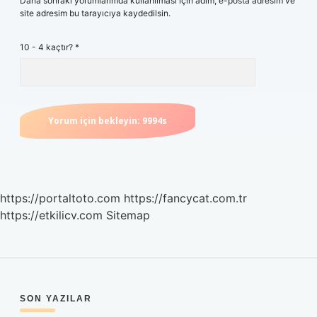
Daha sonraki yorumlarımda kullanılması için adım, e-posta adresim ve
site adresim bu tarayıcıya kaydedilsin.
10 - 4 kaçtır?
*
https://portaltoto.com
https://fancycat.com.tr
https://etkilicv.com
Sitemap
SIDEBAR
SON YAZILAR