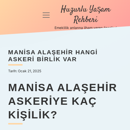
Huzurlu Yaşam
menüyü
Rehberi
aç
Emeklilik anlarına ilham veren öneriler!
Anasayfa
Gizlilik
MANISA ALAŞEHIR HANGI
Politikası
ASKERI BIRLIK VAR
Yasal Uyarı
Tarih: Ocak 21, 2025
Hakkımızda
MANISA ALAŞEHIR
ASKERIYE KAÇ
KIŞILIK?