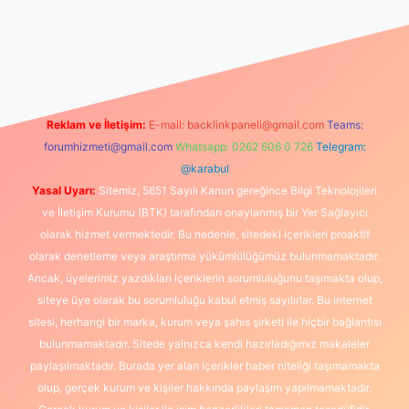
mıyorum
vdcasino
betexper.xyz
elexbet giriş
Reklam ve İletişim:
E-mail:
backlinkpaneli@gmail.com
Teams:
forumhizmeti@gmail.com
Whatsapp: 0262 606 0 726
Telegram:
@karabul
Yasal Uyarı:
Sitemiz, 5651 Sayılı Kanun gereğince Bilgi Teknolojileri
ve İletişim Kurumu (BTK) tarafından onaylanmış bir Yer Sağlayıcı
olarak hizmet vermektedir. Bu nedenle, sitedeki içerikleri proaktif
olarak denetleme veya araştırma yükümlülüğümüz bulunmamaktadır.
Ancak, üyelerimiz yazdıkları içeriklerin sorumluluğunu taşımakta olup,
siteye üye olarak bu sorumluluğu kabul etmiş sayılırlar. Bu internet
sitesi, herhangi bir marka, kurum veya şahıs şirketi ile hiçbir bağlantısı
bulunmamaktadır. Sitede yalnızca kendi hazırladığımız makaleler
paylaşılmaktadır. Burada yer alan içerikler haber niteliği taşımamakta
olup, gerçek kurum ve kişiler hakkında paylaşım yapılmamaktadır.