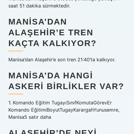
saat 51 dakika sürmektedir.
MANISA’DAN
ALAŞEHIR’E TREN
KAÇTA KALKIYOR?
Manisa’dan Alaşehir’e son tren 21:40’ta kalkıyor.
MANISA’DA HANGI
ASKERI BIRLIKLER VAR?
1. Komando Eğitim TugayıSınıfKomutaGörevEr
Komando EğitimiBoyutTugayKarargahYunusemre,
Manisa5 satır daha
ALAŞEHIR’DE NEYI