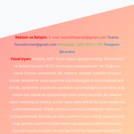
orum
vdcasino
betexper.xyz
elexbet giriş
Reklam ve İletişim:
E-mail:
backlinkpaneli@gmail.com
Teams:
forumhizmeti@gmail.com
Whatsapp: 0262 606 0 726
Telegram:
@karabul
Yasal Uyarı:
Sitemiz, 5651 Sayılı Kanun gereğince Bilgi Teknolojileri
ve İletişim Kurumu (BTK) tarafından onaylanmış bir Yer Sağlayıcı
olarak hizmet vermektedir. Bu nedenle, sitedeki içerikleri proaktif
olarak denetleme veya araştırma yükümlülüğümüz bulunmamaktadır.
Ancak, üyelerimiz yazdıkları içeriklerin sorumluluğunu taşımakta olup,
siteye üye olarak bu sorumluluğu kabul etmiş sayılırlar. Bu internet
sitesi, herhangi bir marka, kurum veya şahıs şirketi ile hiçbir bağlantısı
bulunmamaktadır. Sitede yalnızca kendi hazırladığımız makaleler
paylaşılmaktadır. Burada yer alan içerikler haber niteliği taşımamakta
olup, gerçek kurum ve kişiler hakkında paylaşım yapılmamaktadır.
Gerçek kurum ve kişiler ile isim benzerlikleri tamamen tesadüfidir.