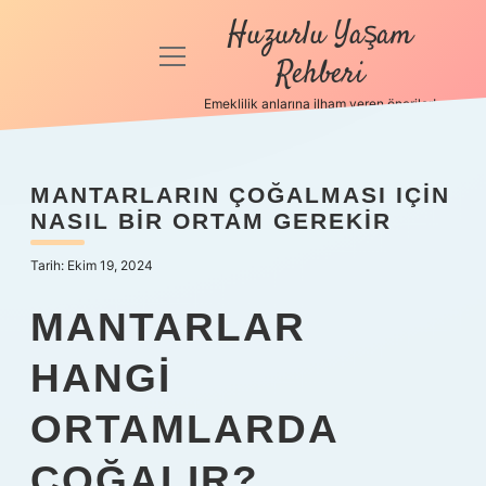
Huzurlu Yaşam
menüyü
Rehberi
aç
Emeklilik anlarına ilham veren öneriler!
Anasayfa
Gizlilik
MANTARLARIN ÇOĞALMASI IÇIN
Politikası
NASIL BIR ORTAM GEREKIR
Yasal Uyarı
Tarih: Ekim 19, 2024
Hakkımızda
MANTARLAR
HANGI
ORTAMLARDA
ÇOĞALIR?