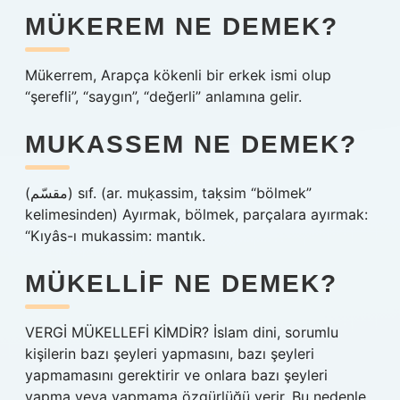
MÜKEREM NE DEMEK?
Mükerrem, Arapça kökenli bir erkek ismi olup
“şerefli”, “saygın”, “değerli” anlamına gelir.
MUKASSEM NE DEMEK?
(ﻣﻘﺴّﻢ) sıf. (ar. muḳassim, taḳsіm “bölmek”
kelimesinden) Ayırmak, bölmek, parçalara ayırmak:
“Kıyâs-ı mukassim: mantık.
MÜKELLIF NE DEMEK?
VERGİ MÜKELLEFİ KİMDİR? İslam dini, sorumlu
kişilerin bazı şeyleri yapmasını, bazı şeyleri
yapmamasını gerektirir ve onlara bazı şeyleri
yapma veya yapmama özgürlüğü verir. Bu nedenle,