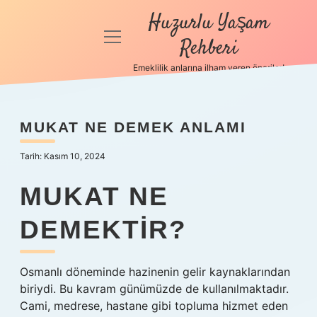
Huzurlu Yaşam
menüyü
Rehberi
aç
Emeklilik anlarına ilham veren öneriler!
Anasayfa
Gizlilik
MUKAT NE DEMEK ANLAMI
Politikası
Tarih: Kasım 10, 2024
Yasal Uyarı
MUKAT NE
Hakkımızda
DEMEKTIR?
Osmanlı döneminde hazinenin gelir kaynaklarından
biriydi. Bu kavram günümüzde de kullanılmaktadır.
Cami, medrese, hastane gibi topluma hizmet eden