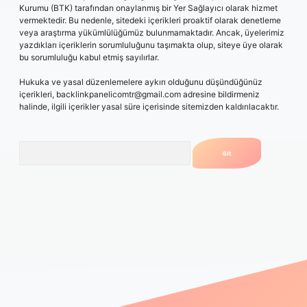
Kurumu (BTK) tarafından onaylanmış bir Yer Sağlayıcı olarak hizmet
vermektedir. Bu nedenle, sitedeki içerikleri proaktif olarak denetleme
veya araştırma yükümlülüğümüz bulunmamaktadır. Ancak, üyelerimiz
yazdıkları içeriklerin sorumluluğunu taşımakta olup, siteye üye olarak
bu sorumluluğu kabul etmiş sayılırlar.
Hukuka ve yasal düzenlemelere aykırı olduğunu düşündüğünüz
içerikleri,
backlinkpanelicomtr@gmail.com
adresine bildirmeniz
halinde, ilgili içerikler yasal süre içerisinde sitemizden kaldırılacaktır.
Arama
mıyorum
vdcasino
betexper.xyz
elexbet giriş