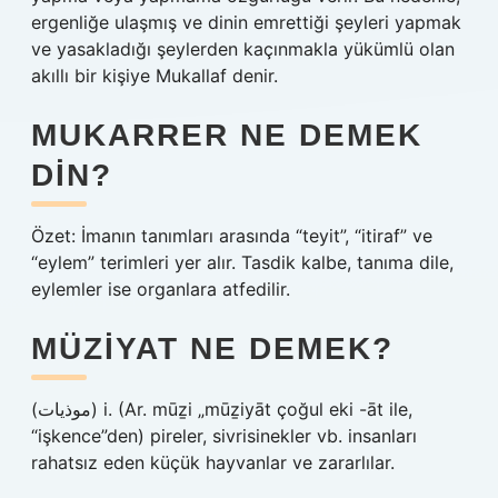
ergenliğe ulaşmış ve dinin emrettiği şeyleri yapmak
ve yasakladığı şeylerden kaçınmakla yükümlü olan
akıllı bir kişiye Mukallaf denir.
MUKARRER NE DEMEK
DIN?
Özet: İmanın tanımları arasında “teyit”, “itiraf” ve
“eylem” terimleri yer alır. Tasdik kalbe, tanıma dile,
eylemler ise organlara atfedilir.
MÜZIYAT NE DEMEK?
(ﻣﻮﺫﻳﺎﺕ) i. (Ar. mūẕі „mūẕiyāt çoğul eki -āt ile,
“işkence”den) pireler, sivrisinekler vb. insanları
rahatsız eden küçük hayvanlar ve zararlılar.